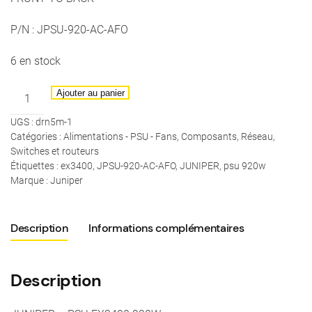
P/N : JPSU-920-AC-AF
O
6 en stock
quantité
Ajouter au panier
de
UGS :
drn5m-1
JUNIPER
Catégories :
Alimentations - PSU - Fans
,
Composants
,
Réseau
,
-
Switches et routeurs
PSU
Étiquettes :
ex3400
,
JPSU-920-AC-AFO
,
JUNIPER
,
psu 920w
EX3400
Marque :
Juniper
920W
-
Description
Informations complémentaires
FRONT
TO
BACK
Description
-
P/N