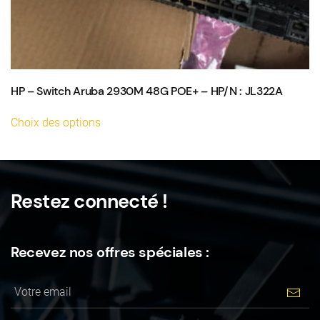
HP – Switch Aruba 2930M 48G POE+ – HP/N : JL322A
Ce
Choix des options
produit
a
plusieurs
variations.
Restez connecté !
Les
options
peuvent
Recevez nos offres spéciales :
être
choisies
sur
la