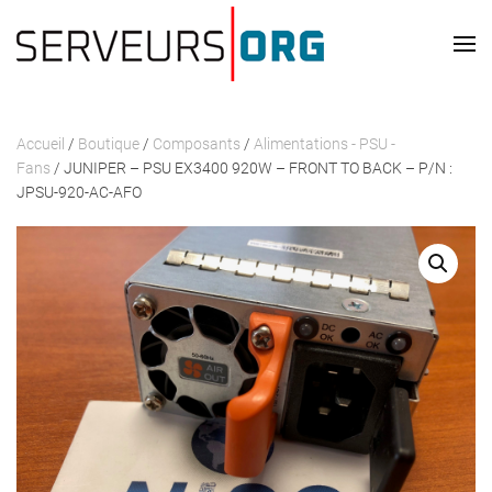
Passer au contenu principal
Accueil
/
Boutique
/
Composants
/
Alimentations - PSU -
Fans
/ JUNIPER – PSU EX3400 920W – FRONT TO BACK – P/N :
JPSU-920-AC-AFO