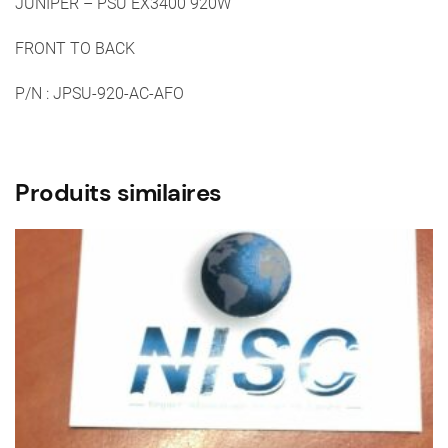
JUNIPER – PSU EX3400 920W
:
JPSU-
FRONT TO BACK
920-
AC-
P/N : JPSU-920-AC-AF
O
AFO
Produits similaires