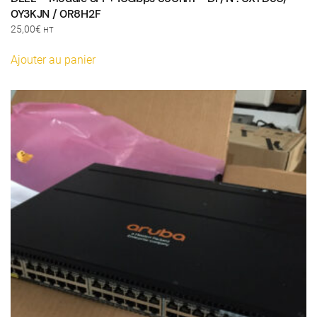
0Y3KJN / 0R8H2F
25,00
€
HT
Ajouter au panier