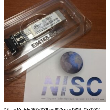
DELL – Module SFP+ 10Gbps 850nm – DP/N : 0XYD50/