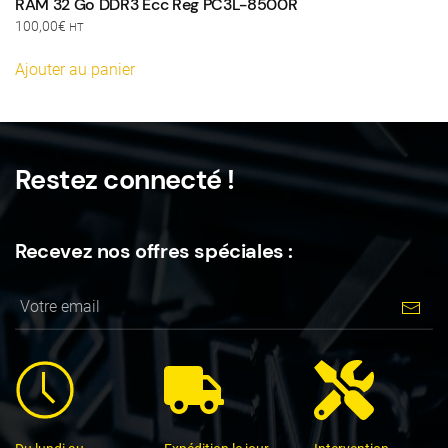
RAM 32 Go DDR3 Ecc Reg PC3L-8500R
100,00
€
HT
Ajouter au panier
Restez connecté !
Recevez nos offres spéciales :