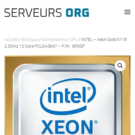
Passer au contenu principal
Accueil
/
Boutique
/
Composants
/
CPU
/ INTEL – Xeon Gold 5118
2.3GHz 12 Core FCLGA3647 – P/N : SR3GF