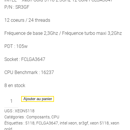
P/N : SR3GF
12 coeurs / 24 threads
Fréquence de base 2,3Ghz / Fréquence turbo maxi 3,2Ghz
PDT : 105w
Socket : FCLGA3647
CPU Benchmark : 16237
8 en stock
quantité
Ajouter au panier
de
UGS :
XEON5118
INTEL
Catégories :
Composants
,
CPU
-
Étiquettes :
5118
,
FCLGA3647
,
intel xeon
,
sr3gf
,
xeon 5118
,
xeon
Xeon
gold