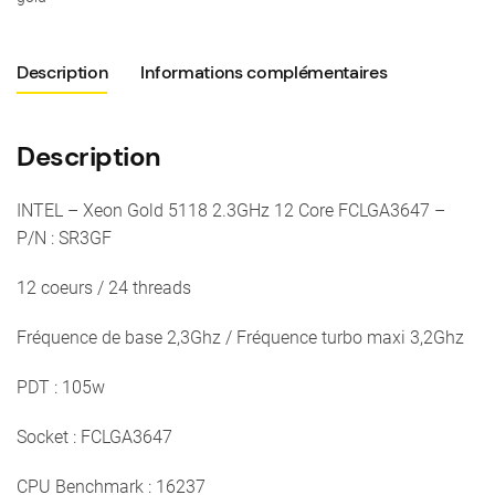
Gold
5118
Description
Informations complémentaires
2.3GHz
12
Core
Description
FCLGA3647
-
INTEL – Xeon Gold 5118 2.3GHz 12 Core FCLGA3647 –
P/N
P/N : SR3GF
:
SR3GF
12 coeurs / 24 threads
Fréquence de base 2,3Ghz / Fréquence turbo maxi 3,2Ghz
PDT : 105w
Socket : FCLGA3647
CPU Benchmark : 16237