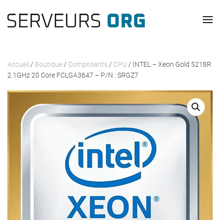
Passer au contenu principal
Accueil
/
Boutique
/
Composants
/
CPU
/ INTEL – Xeon Gold 5218R
2.1GHz 20 Core FCLGA3647 – P/N : SRGZ7