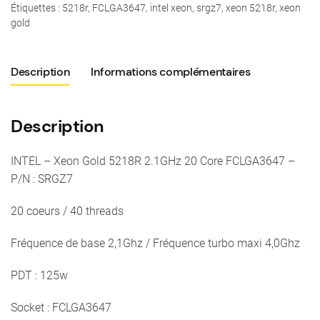
-
Étiquettes :
5218r
,
FCLGA3647
,
intel xeon
,
srgz7
,
xeon 5218r
,
xeon
Xeon
gold
Gold
5218R
Description
Informations complémentaires
2.1GHz
20
Core
Description
FCLGA3647
-
INTEL – Xeon Gold 5218R 2.1GHz 20 Core FCLGA3647 –
P/N
P/N : SRGZ7
:
SRGZ7
20 coeurs / 40 threads
Fréquence de base 2,1Ghz / Fréquence turbo maxi 4,0Ghz
PDT : 125w
Socket : FCLGA3647