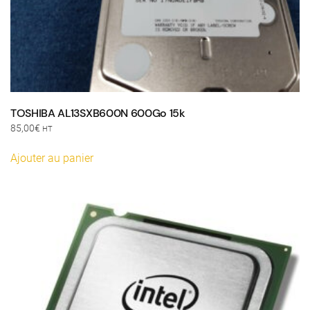
TOSHIBA AL13SXB600N 600Go 15k
85,00
€
HT
Ajouter au panier