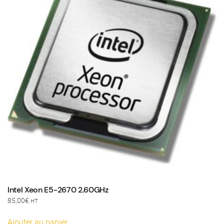
Intel Xeon E5-2670 2.60GHz
85,00
€
HT
Ajouter au panier