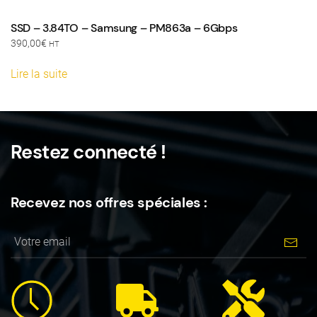
SSD – 3.84TO – Samsung – PM863a – 6Gbps
390,00
€
HT
Lire la suite
Restez connecté !
Recevez nos offres spéciales :