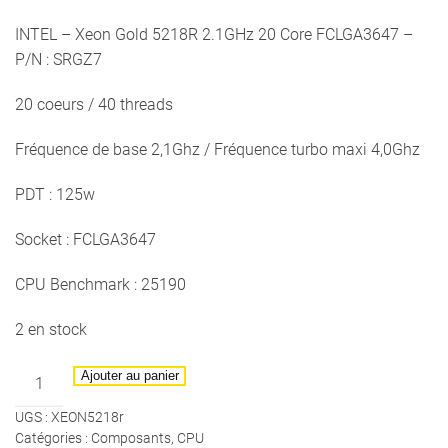
INTEL – Xeon Gold 5218R 2.1GHz 20 Core FCLGA3647 –
P/N : SRGZ7
20 coeurs / 40 threads
Fréquence de base 2,1Ghz / Fréquence turbo maxi 4,0Ghz
PDT : 125w
Socket : FCLGA3647
CPU Benchmark : 25190
2 en stock
quantité
Ajouter au panier
de
UGS :
XEON5218r
INTEL
Catégories :
Composants
,
CPU