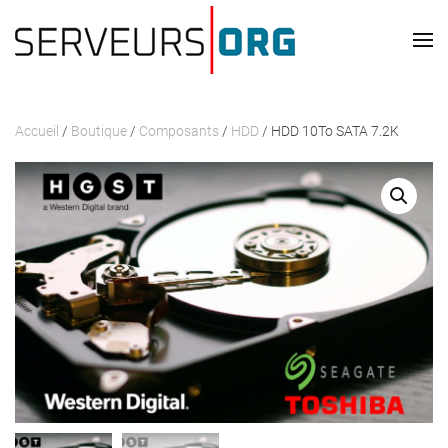
Passer au contenu principal
Accueil
/
Boutique
/
Composants
/
HDD
/ HDD 10To SATA 7.2K