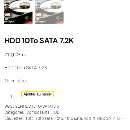
HDD 10To SATA 7.2K
210,00
€
HT
HDD 10To SATA 7.2K
15 en stock
quantité
Ajouter au panier
de
UGS :
GENHDD10TO/SATA/3.5
HDD
Catégories :
Composants
,
HDD
10To
Étiquettes :
10tb
,
10tb sata
,
10to
,
10to sata
,
hdd lff
,
HDD SATA
,
LFF
SATA
7.2K