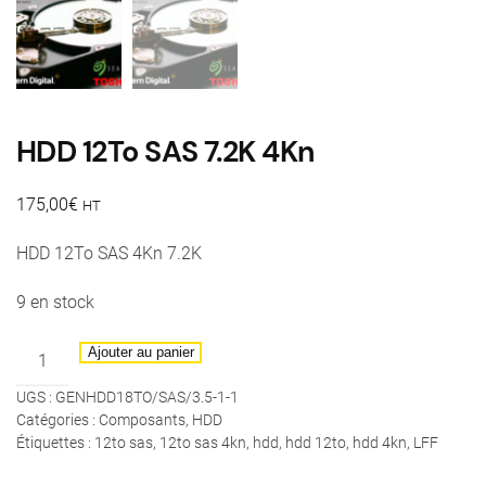
HDD 12To SAS 7.2K 4Kn
175,00
€
HT
HDD 12To SAS 4Kn 7.2K
9 en stock
quantité
Ajouter au panier
de
UGS :
GENHDD18TO/SAS/3.5-1-1
HDD
Catégories :
Composants
,
HDD
12To
Étiquettes :
12to sas
,
12to sas 4kn
,
hdd
,
hdd 12to
,
hdd 4kn
,
LFF
SAS
7.2K