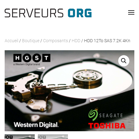
Passer au contenu principal
Accueil
/
Boutique
/
Composants
/
HDD
/ HDD 12To SAS 7.2K 4Kn