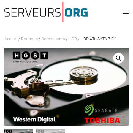
Passer au contenu principal
Accueil
/
Boutique
/
Composants
/
HDD
/ HDD 4To SATA 7.2K