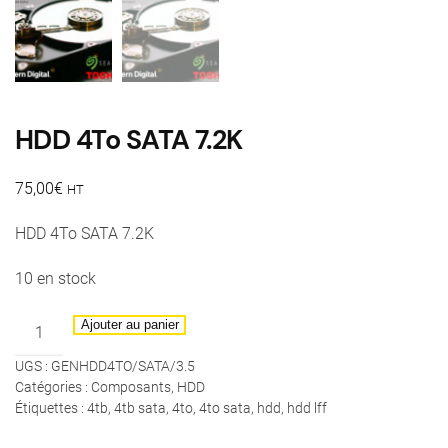
HDD 4To SATA 7.2K
75,00
€
HT
HDD 4To SATA 7.2K
10 en stock
quantité
Ajouter au panier
de
UGS :
GENHDD4TO/SATA/3.5
HDD
Catégories :
Composants
,
HDD
4To
Étiquettes :
4tb
,
4tb sata
,
4to
,
4to sata
,
hdd
,
hdd lff
SATA
7.2K