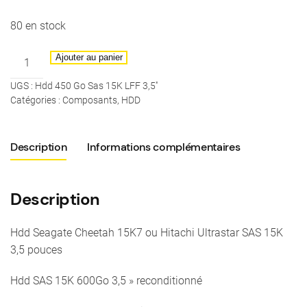
80 en stock
quantité
Ajouter au panier
de
UGS :
Hdd 450 Go Sas 15K LFF 3,5''
HDD
Catégories :
Composants
,
HDD
450Go
15K
LFF
Description
Informations complémentaires
3,5''
Description
Hdd Seagate Cheetah 15K7 ou Hitachi Ultrastar SAS 15K
3,5 pouces
Hdd SAS 15K 600Go 3,5 » reconditionné