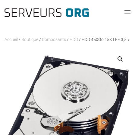
Passer au contenu principal
Accueil
/
Boutique
/
Composants
/
HDD
/ HDD 450Go 15K LFF 3,5 »