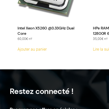
Intel Xeon X5260 @3.33GHz Dual
HPe RAM 
Core
12800R 
60,00
€
35,00
€
HT
HT
Ajouter au panier
Lire la su
Restez connecté !