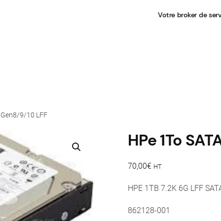
Votre broker de ser
 Gen8/9/10 LFF
HPe 1To SATA
70,00
€
HT
HPE 1TB 7.2K 6G LFF SAT
862128-001