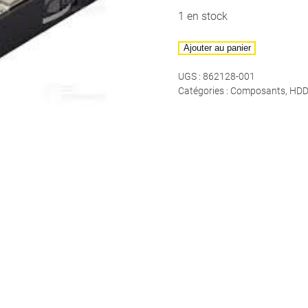
1 en stock
quantité
Ajouter au panier
de
UGS :
862128-001
HPe
Catégories :
Composants
,
HD
1To
SATA
7.2K
Gen8/9/10
LFF