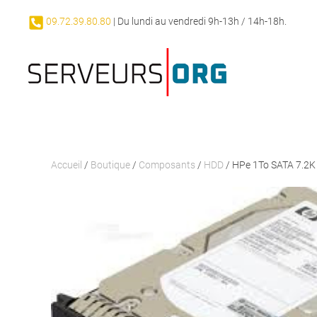
09.72.39.80.80
| Du lundi au vendredi 9h-13h / 14h-18h.
Passer au contenu principal
Accueil
/
Boutique
/
Composants
/
HDD
/ HPe 1To SATA 7.2K