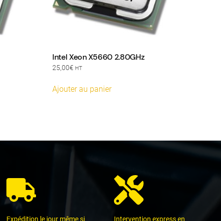
Intel Xeon X5660 2.80GHz
25,00
€
HT
Ajouter au panier
Expédition le jour même si
Intervention express en