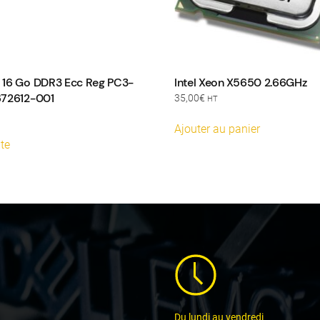
16 Go DDR3 Ecc Reg PC3-
Intel Xeon X5650 2.66GHz
672612-001
35,00
€
HT
Ajouter au panier
ite
Du lundi au vendredi