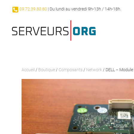
09.72.39.80.80
| Du lundi au vendredi 9h-13h / 14h-18h.
Passer au contenu principal
Accueil
/
Boutique
/
Composants
/
Network
/ DELL – Module 