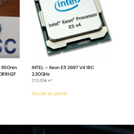
s 850nm
INTEL – Xeon E5 2697 V4 18C
 0R8H2F
2.30GHz
310,00
€
HT
Ajouter au panier