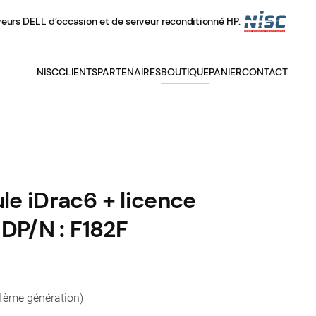
veurs DELL d’occasion et de serveur reconditionné HP.
NISC
CLIENTS
PARTENAIRES
BOUTIQUE
PANIER
CONTACT
e iDrac6 + licence
 DP/N : F182F
ème génération)