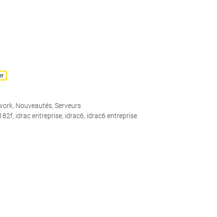
er
work
,
Nouveautés
,
Serveurs
182f
,
idrac entreprise
,
idrac6
,
idrac6 entreprise