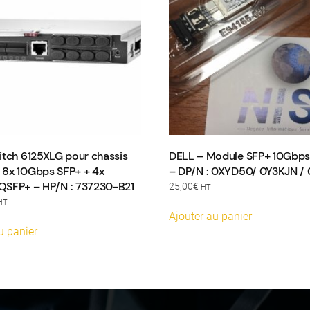
itch 6125XLG pour chassis
DELL – Module SFP+ 10Gbp
8x 10Gbps SFP+ + 4x
– DP/N : 0XYD50/ 0Y3KJN /
SFP+ – HP/N : 737230-B21
25,00
€
HT
HT
Ajouter au panier
u panier