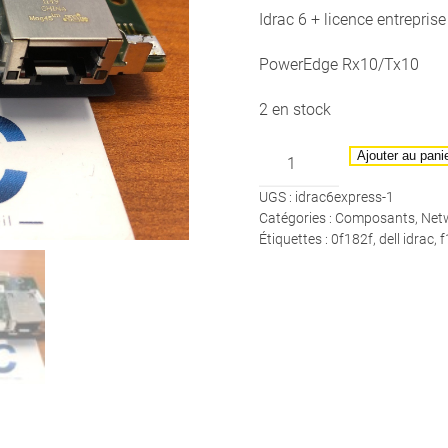
Idrac 6 + licence entreprise
PowerEdge Rx10/Tx10
2 en stock
quantité
Ajouter au pani
de
UGS :
idrac6express-1
DELL
Catégories :
Composants
,
Net
-
Étiquettes :
0f182f
,
dell idrac
,
f
Module
iDrac6
+
licence
entreprise
-
DP/N
: