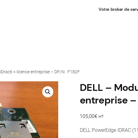
Votre broker de ser
iDrac6 + licence entreprise – DP/N : F182F
DELL – Modul
entreprise –
105,00
€
HT
DELL PowerEdge IDRAC (11