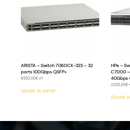
ARISTA – Switch 7060CX-32S – 32
HPe – Sw
ports 100Gbps QSFP+
C7000 – 
40Gbps Q
6500,00
€
HT
2200,00
€
Ajouter au panier
Ajouter a