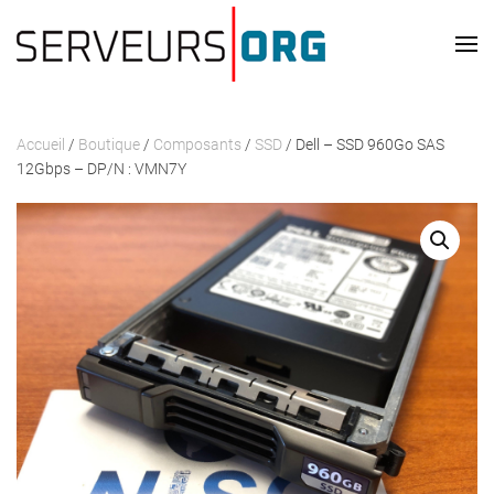
Passer au contenu principal
Accueil
/
Boutique
/
Composants
/
SSD
/ Dell – SSD 960Go SAS
12Gbps – DP/N : VMN7Y