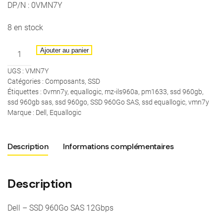
DP/N : 0VMN7Y
8 en stock
quantité
Ajouter au panier
de
UGS :
VMN7Y
Dell
Catégories :
Composants
,
SSD
–
Étiquettes :
0vmn7y
,
equallogic
,
mz-ils960a
,
pm1633
,
ssd 960gb
,
SSD
ssd 960gb sas
,
ssd 960go
,
SSD 960Go SAS
,
ssd equallogic
,
vmn7y
960Go
Marque :
Dell
,
Equallogic
SAS
12Gbps
Description
Informations complémentaires
-
DP/N
:
Description
VMN7Y
Dell – SSD 960Go SAS 12Gbps