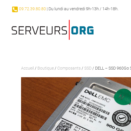
09.72.39.80.80
| Du lundi au vendredi 9h-13h / 14h-18h.
Passer au contenu principal
Accueil
/
Boutique
/
Composants
/
SSD
/ DELL – SSD 960Go 