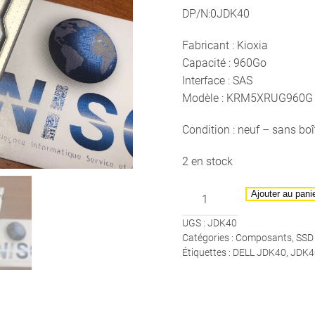
DP/N:0JDK40
Fabricant : Kioxia
Capacité : 960Go
Interface : SAS
Modèle : KRM5XRUG960G
Condition : neuf – sans boî
2 en stock
quantité
Ajouter au pani
de
UGS :
JDK40
DELL
Catégories :
Composants
,
SSD
-
Étiquettes :
DELL JDK40
,
JDK4
SSD
960Go
SAS