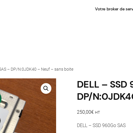
Votre broker de ser
SAS – DP/N:0JDK40 – Neuf – sans boite
DELL – SSD 
DP/N:0JDK40
250,00
€
HT
DELL – SSD 960Go SAS