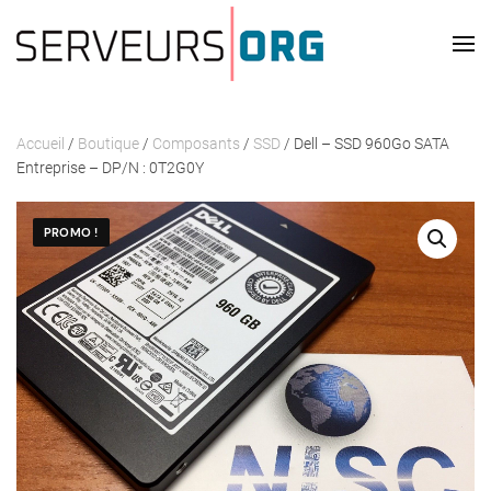
Passer au contenu principal
Accueil
/
Boutique
/
Composants
/
SSD
/ Dell – SSD 960Go SATA
Entreprise – DP/N : 0T2G0Y
PROMO !