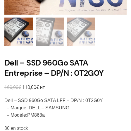
Dell – SSD 960Go SATA
Entreprise – DP/N : 0T2G0Y
Le
Le
160,00
€
110,00
€
HT
prix
prix
Dell – SSD 960Go SATA LFF – DP/N : 0T2G0Y
initial
actuel
– Marque: DELL – SAMSUNG
était :
est :
160,00€.
110,00€.
– Modèle:PM863a
80 en stock