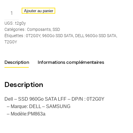
quantité
Ajouter au panier
de
UGS :
t2g0y
Dell
Catégories :
Composants
,
SSD
–
Étiquettes :
0T2G0Y
,
960Go SSD SATA
,
DELL 960Go SSD SATA
,
SSD
T2G0Y
960Go
SATA
Description
Informations complémentaires
Entreprise
–
DP/N
Description
:
0T2G0Y
Dell – SSD 960Go SATA LFF – DP/N : 0T2G0Y
– Marque: DELL – SAMSUNG
– Modèle:PM863a