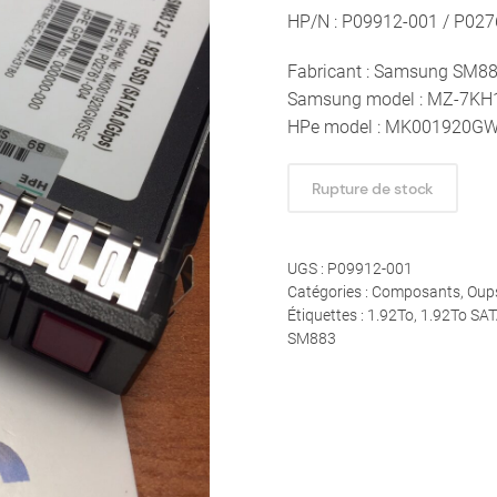
HP/N : P09912-001 / P02
Fabricant : Samsung SM8
Samsung model : MZ-7KH
HPe model : MK001920G
Rupture de stock
UGS :
P09912-001
Catégories :
Composants
,
Oups
Étiquettes :
1.92To
,
1.92To SA
SM883