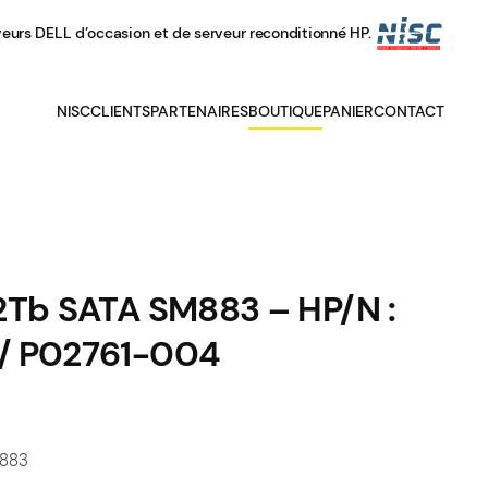
veurs DELL d’occasion et de serveur reconditionné HP.
NISC
CLIENTS
PARTENAIRES
BOUTIQUE
PANIER
CONTACT
92Tb SATA SM883 – HP/N :
/ P02761-004
M883