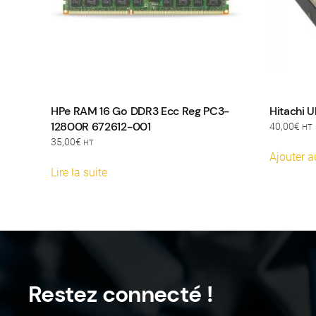
HPe RAM 16 Go DDR3 Ecc Reg PC3-
Hitachi U
12800R 672612-001
40,00
€
HT
35,00
€
HT
Ajouter a
Lire la suite
Restez connecté !