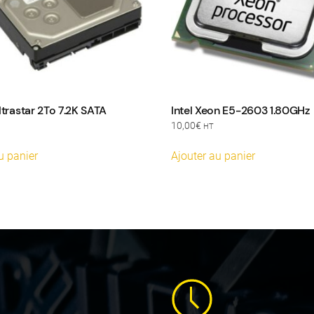
ltrastar 2To 7.2K SATA
Intel Xeon E5-2603 1.80GHz
10,00
€
HT
u panier
Ajouter au panier