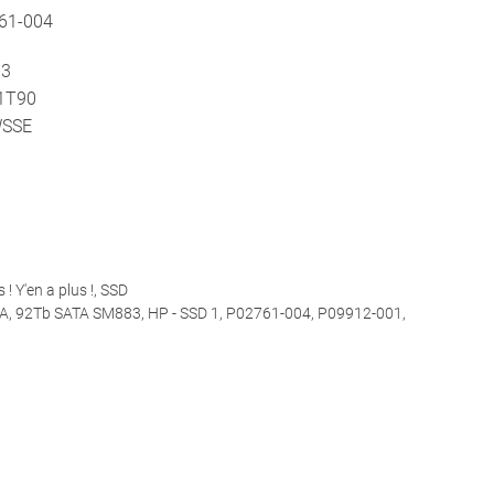
761-004
83
1T90
WSSE
 ! Y'en a plus !
,
SSD
TA
,
92Tb SATA SM883
,
HP - SSD 1
,
P02761-004
,
P09912-001
,