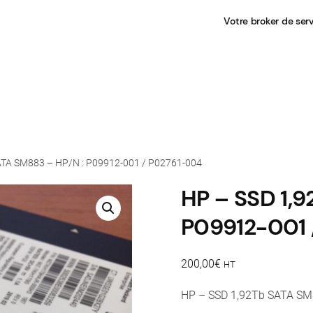
Votre broker de ser
ATA SM883 – HP/N : P09912-001 / P02761-004
HP – SSD 1,
P09912-001 
200,00
€
HT
HP – SSD 1,92Tb SATA S