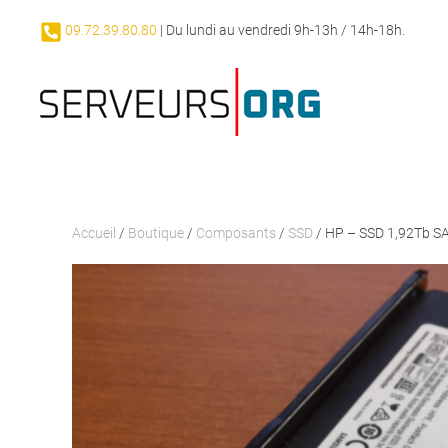
09.72.39.80.80
| Du lundi au vendredi 9h-13h / 14h-18h.
Passer au contenu principal
Accueil
/
Boutique
/
Composants
/
SSD
/ HP – SSD 1,92Tb S