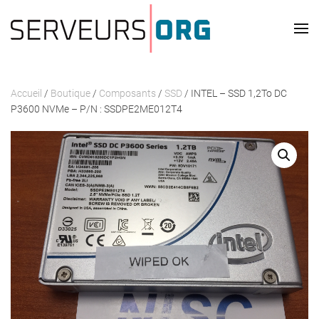
Skip to main content
Accueil
/
Boutique
/
Composants
/
SSD
/ INTEL – SSD 1,2To DC
P3600 NVMe – P/N : SSDPE2ME012T4