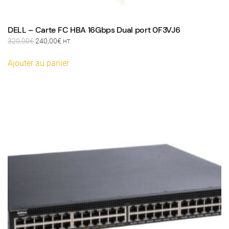
DELL – Carte FC HBA 16Gbps Dual port 0F3VJ6
Le
Le
320,00
€
240,00
€
HT
prix
prix
initial
actuel
Ajouter au panier
était :
est :
320,00€.
240,00€.