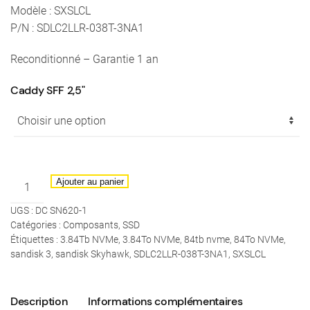
Modèle : SXSLCL
P/N : SDLC2LLR-038T-3NA1
Reconditionné – Garantie 1 an
Caddy SFF 2,5"
quantité
Ajouter au panier
de
UGS :
DC SN620-1
Sandisk
Catégories :
Composants
,
SSD
-
Étiquettes :
3.84Tb NVMe
,
3.84To NVMe
,
84tb nvme
,
84To NVMe
,
SSD
sandisk 3
,
sandisk Skyhawk
,
SDLC2LLR-038T-3NA1
,
SXSLCL
3,84To
Skyhawk
Description
Informations complémentaires
NVMe