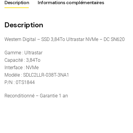
Description
Informations complémentaires
NVMe
-
DC
Description
SN620
Western Digital – SSD 3,84To Ultrastar NVMe – DC SN620
Gamme : Ultrastar
Capacité : 3,84To
Interface : NVMe
Modèle : SDLC2LLR-038T-3NA1
P/N : 0TS1844
Reconditionné – Garantie 1 an