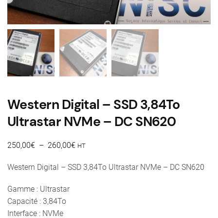
Western Digital – SSD 3,84To
Ultrastar NVMe – DC SN620
Plage
250,00
€
–
260,00
€
HT
de
Western Digital – SSD 3,84To Ultrastar NVMe – DC SN620
prix :
250,00€
Gamme : Ultrastar
à
Capacité : 3,84To
260,00€
Interface : NVMe