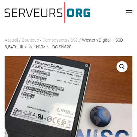
Passer au contenu principal
Accueil
/
Boutique
/
Composants
/
SSD
/ Western Digital – SSD
3,84To Ultrastar NVMe – DC SN620