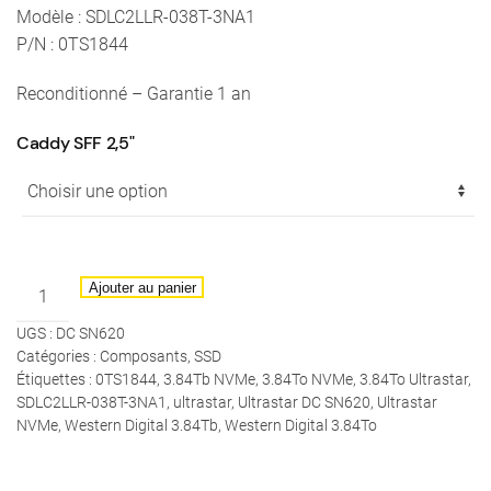
Modèle : SDLC2LLR-038T-3NA1
P/N : 0TS1844
Reconditionné – Garantie 1 an
Caddy SFF 2,5"
quantité
Ajouter au panier
de
UGS :
DC SN620
Western
Catégories :
Composants
,
SSD
Digital
Étiquettes :
0TS1844
,
3.84Tb NVMe
,
3.84To NVMe
,
3.84To Ultrastar
,
-
SDLC2LLR-038T-3NA1
,
ultrastar
,
Ultrastar DC SN620
,
Ultrastar
SSD
NVMe
,
Western Digital 3.84Tb
,
Western Digital 3.84To
3,84To
Ultrastar