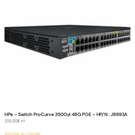
HPe – Switch ProCurve 3500yl 48G POE – HP/N : J8693A
200,00
€
HT
Ajouter au panier