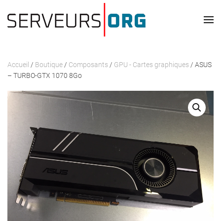
Passer au contenu principal
Accueil
/
Boutique
/
Composants
/
GPU - Cartes graphiques
/ ASUS
– TURBO-GTX 1070 8Go