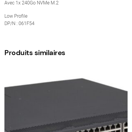
Avec 1x 240Go NVMe M.2
-
Avec
Low Profile
1x
DP/N : 061F54
240Go
NVMe
M.2
Produits similaires