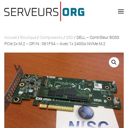
Skip to main content
Accueil
/
Boutique
/
Composants
/
SSD
/ DELL – Contrôleur BOSS
PCIe 2x M.2 – DP/N : 061F54 – Avec 1x 240Go NVMe M.2