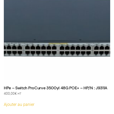
HPe – Switch ProCurve 3500yl 48G POE+ – HP/N : J9311A
400,00
€
HT
Ajouter au panier