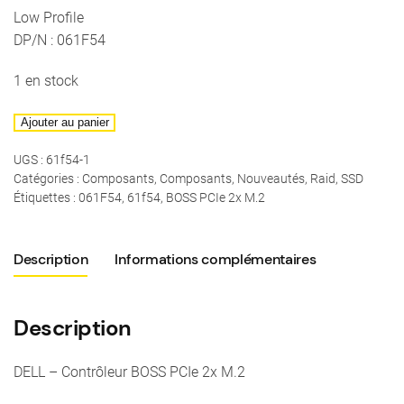
Low Profile
DP/N : 061F54
1 en stock
quantité
Ajouter au panier
de
UGS :
61f54-1
DELL
Catégories :
Composants
,
Composants
,
Nouveautés
,
Raid
,
SSD
-
Étiquettes :
061F54
,
61f54
,
BOSS PCIe 2x M.2
Contrôleur
BOSS
PCIe
Description
Informations complémentaires
2x
M.2
Description
-
DP/N
:
DELL – Contrôleur BOSS PCIe 2x M.2
061F54