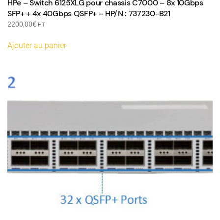
HPe – Switch 6125XLG pour chassis C7000 – 8x 10Gbps
SFP+ + 4x 40Gbps QSFP+ – HP/N : 737230-B21
2200,00
€
HT
Ajouter au panier