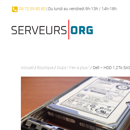
09.72.39.80.80
| Du lundi au vendredi 9h-13h / 14h-18h.
Passer au contenu principal
Accueil
/
Boutique
/
Oups ! Y'en a plus !
/ Dell – HDD 1,2To S