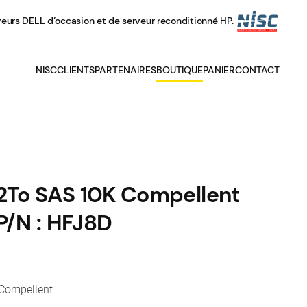
veurs DELL d’occasion et de serveur reconditionné HP.
NISC
CLIENTS
PARTENAIRES
BOUTIQUE
PANIER
CONTACT
,2To SAS 10K Compellent
/N : HFJ8D
 Compellent