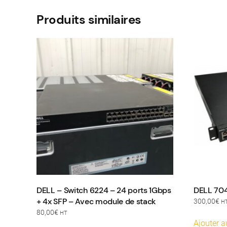
Produits similaires
DELL – Switch 6224 – 24 ports 1Gbps
DELL 70
+ 4x SFP – Avec module de stack
300,00
€
H
80,00
€
HT
Ajouter a