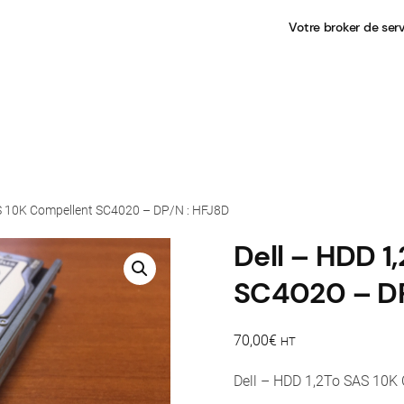
Votre broker de ser
AS 10K Compellent SC4020 – DP/N : HFJ8D
Dell – HDD 1
SC4020 – DP
70,00
€
HT
Dell – HDD 1,2To SAS 10K