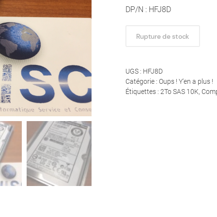
DP/N : HFJ8D
Rupture de stock
UGS :
HFJ8D
Catégorie :
Oups ! Y'en a plus !
Étiquettes :
2To SAS 10K
,
Comp