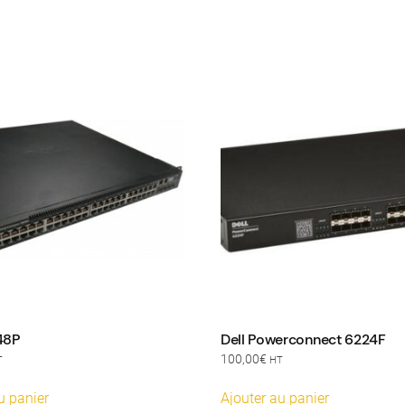
48P
Dell Powerconnect 6224F
100,00
€
T
HT
u panier
Ajouter au panier