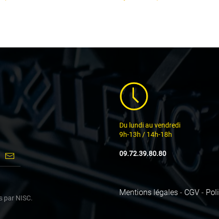
Du lundi au vendredi
9h-13h / 14h-18h
09.72.39.80.80
Mentions légales
-
CGV
-
Poli
s par
NISC.