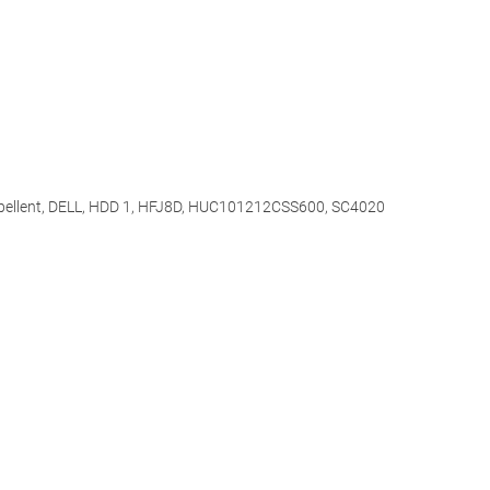
ellent
,
DELL
,
HDD 1
,
HFJ8D
,
HUC101212CSS600
,
SC4020