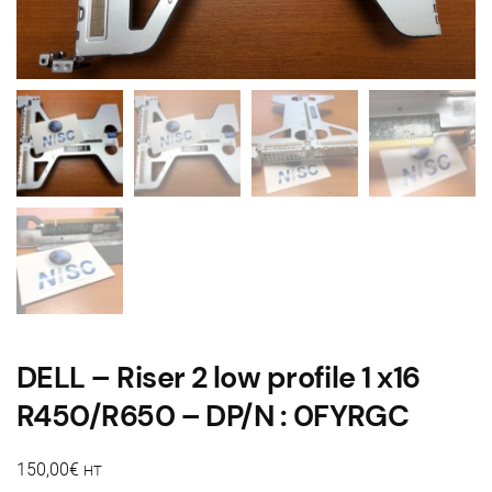
DELL – Riser 2 low profile 1 x16
R450/R650 – DP/N : 0FYRGC
150,00
€
HT