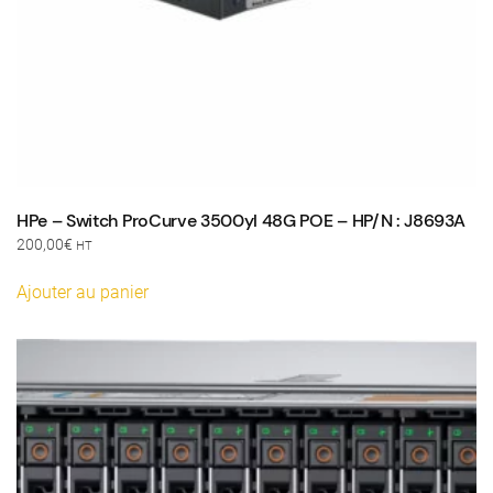
HPe – Switch ProCurve 3500yl 48G POE – HP/N : J8693A
200,00
€
HT
Ajouter au panier