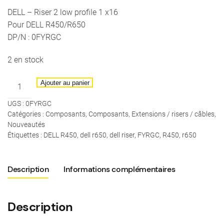
DELL – Riser 2 low profile 1 x16
Pour DELL R450/R650
DP/N : 0FYRGC
2 en stock
quantité
Ajouter au panier
de
UGS :
0FYRGC
DELL
Catégories :
Composants
,
Composants
,
Extensions / risers / câbles
,
-
Nouveautés
Riser
Étiquettes :
DELL R450
,
dell r650
,
dell riser
,
FYRGC
,
R450
,
r650
2
low
Description
Informations complémentaires
profile
1
x16
Description
R450/R650
-