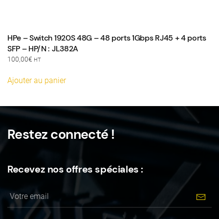
HPe – Switch 1920S 48G – 48 ports 1Gbps RJ45 + 4 ports
SFP – HP/N : JL382A
100,00
€
HT
Ajouter au panier
Restez connecté !
Recevez nos offres spéciales :