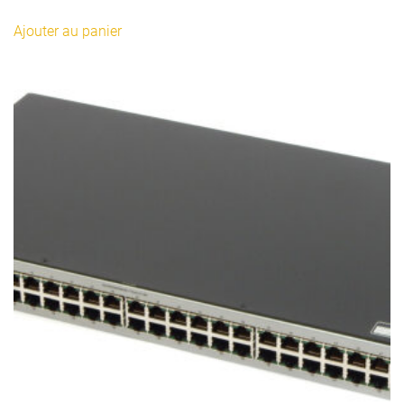
prix
prix
initial
actuel
Ajouter au panier
était :
est :
380,00€.
345,00€.