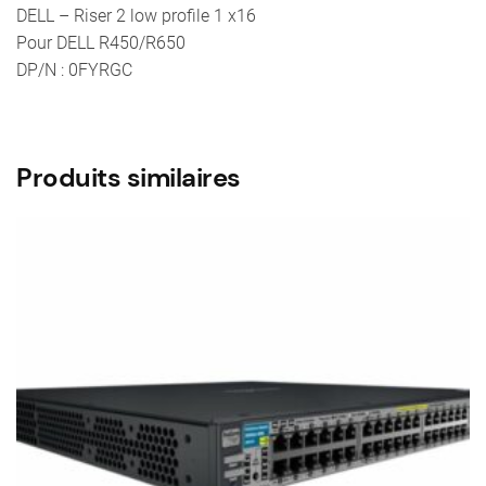
DELL – Riser 2 low profile 1 x16
DP/N
Pour DELL R450/R650
:
DP/N : 0FYRGC
0FYRGC
Produits similaires