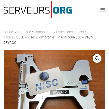
Passer au contenu principal
Accueil
/
Boutique
/
Composants
/
Extensions / risers /
câbles
/ DELL – Riser 2 low profile 1 x16 R450/R650 – DP/N :
0FYRGC