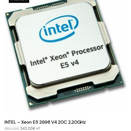
INTEL – Xeon E5 2698 V4 20C 2.20GHz
Le
Le
380,00
€
345,00
€
HT