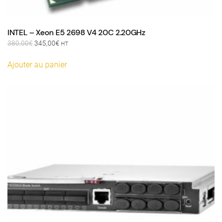
INTEL – Xeon E5 2698 V4 20C 2.20GHz
Le
Le
380,00
€
345,00
€
HT
prix
prix
initial
actuel
Ajouter au panier
était :
est :
380,00€.
345,00€.