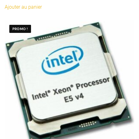
initial
actuel
Ajouter au panier
était :
est :
70,00€.
20,00€.
PROMO !