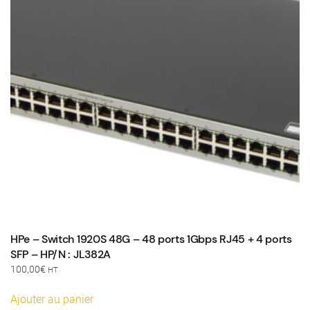
HPe – Switch 1920S 48G – 48 ports 1Gbps RJ45 + 4 ports
SFP – HP/N : JL382A
100,00
€
HT
Ajouter au panier