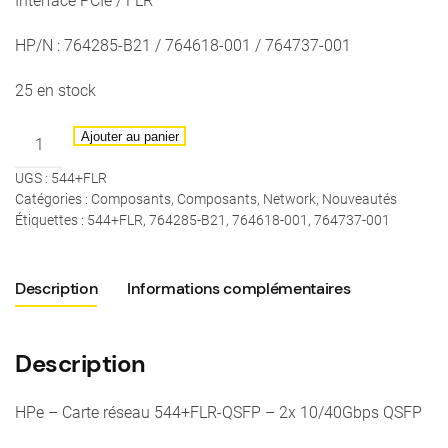
Interface PCIe / FLR
HP/N : 764285-B21 / 764618-001 / 764737-001
25 en stock
quantité
Ajouter au panier
de
UGS :
544+FLR
HPe
Catégories :
Composants
,
Composants
,
Network
,
Nouveautés
-
Étiquettes :
544+FLR
,
764285-B21
,
764618-001
,
764737-001
Carte
réseau
544+FLR-
Description
Informations complémentaires
QSFP
10/40Gbps
Description
QSFP
-
HP/N
HPe – Carte réseau 544+FLR-QSFP – 2x 10/40Gbps QSFP
: