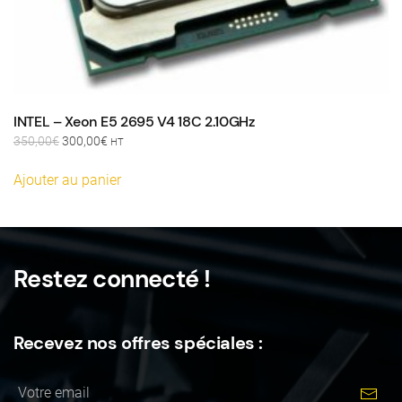
INTEL – Xeon E5 2695 V4 18C 2.10GHz
Le
Le
350,00
€
300,00
€
HT
prix
prix
initial
actuel
Ajouter au panier
était :
est :
350,00€.
300,00€.
Restez connecté !
Recevez nos offres spéciales :