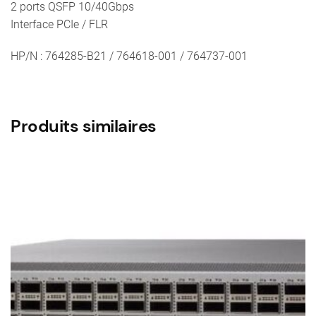
2 ports QSFP 10/40Gbps
764285-
Interface PCIe / FLR
B21
HP/N : 764285-B21 / 764618-001 / 764737-001
Produits similaires