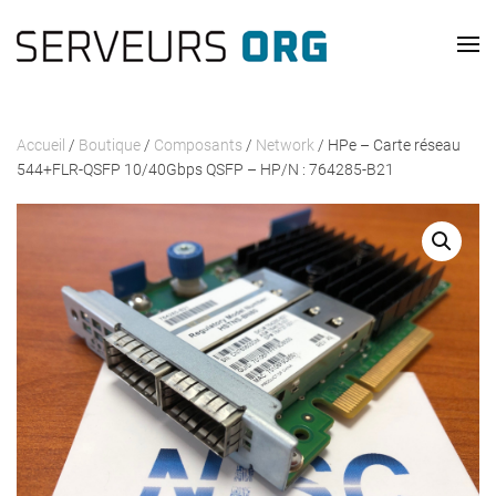
Passer au contenu principal
Accueil
/
Boutique
/
Composants
/
Network
/ HPe – Carte réseau
544+FLR-QSFP 10/40Gbps QSFP – HP/N : 764285-B21