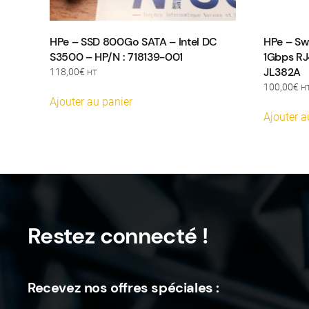
HPe – SSD 800Go SATA – Intel DC
HPe – Sw
S3500 – HP/N : 718139-001
1Gbps RJ
JL382A
118,00
€
HT
100,00
€
H
Ajouter au panier
Ajouter a
Restez connecté !
Recevez nos offres spéciales :