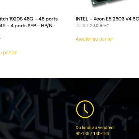
itch 1920S 48G – 48 ports
INTEL – Xeon E5 2603 V4 6C
45 + 4 ports SFP – HP/N :
Le
Le
70,00
€
20,00
€
HT
prix
prix
initial
actuel
Ajouter au panier
T
était :
est :
70,00€.
20,00€.
u panier
Du lundi au vendredi
9h-13h / 14h-18h