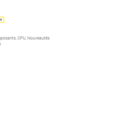
er
posants
,
CPU
,
Nouveautés
W