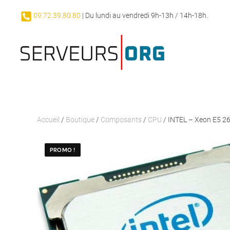
09.72.39.80.80
| Du lundi au vendredi 9h-13h / 14h-18h.
Passer au contenu principal
Accueil
/
Boutique
/
Composants
/
CPU
/ INTEL – Xeon E5 2
PROMO !