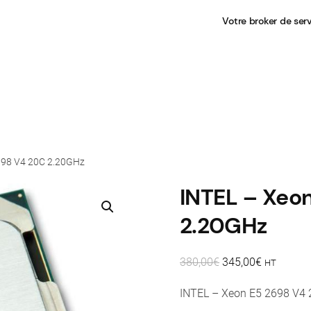
Votre broker de ser
698 V4 20C 2.20GHz
INTEL – Xeo
2.20GHz
Le
Le
380,00
€
345,00
€
HT
prix
prix
INTEL – Xeon E5 2698 V4
initial
actuel