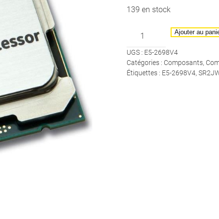
était :
est :
139 en stock
380,00€.
345,00€.
quantité
Ajouter au pani
de
UGS :
E5-2698V4
INTEL
Catégories :
Composants
,
Com
-
Étiquettes :
E5-2698V4
,
SR2J
Xeon
E5
2698
V4
20C
2.20GHz