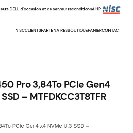
veurs DELL d’occasion et de serveur reconditionné HP.
NISC
CLIENTS
PARTENAIRES
BOUTIQUE
PANIER
CONTACT
50 Pro 3,84To PCIe Gen4
3 SSD – MTFDKCC3T8TFR
84To PCIe Gen4 x4 NVMe U.3 SSD –