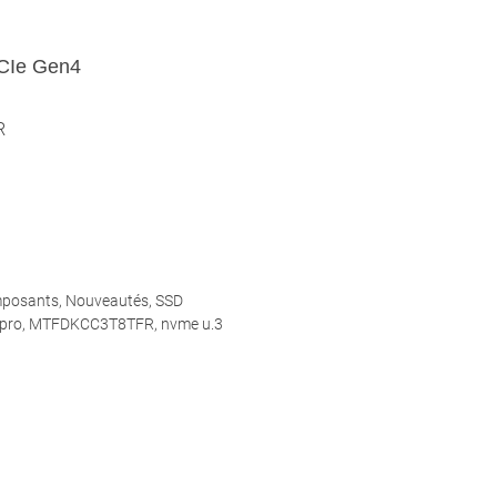
PCIe Gen4
R
posants
,
Nouveautés
,
SSD
pro
,
MTFDKCC3T8TFR
,
nvme u.3