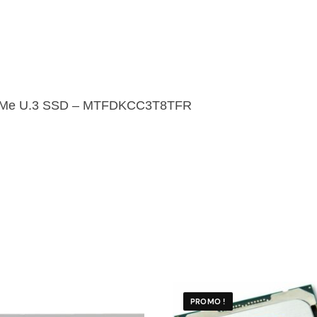
NVMe
U.3
SSD
-
MTFDKCC3T8TFR
NVMe U.3 SSD – MTFDKCC3T8TFR
PROMO !