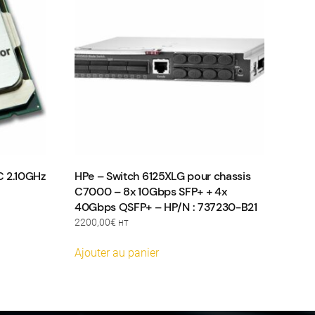
C 2.10GHz
HPe – Switch 6125XLG pour chassis
C7000 – 8x 10Gbps SFP+ + 4x
40Gbps QSFP+ – HP/N : 737230-B21
2200,00
€
HT
Ajouter au panier