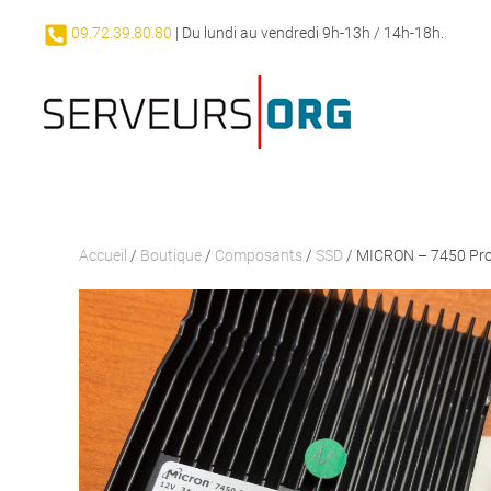
09.72.39.80.80
| Du lundi au vendredi 9h-13h / 14h-18h.
Skip to main content
Accueil
/
Boutique
/
Composants
/
SSD
/ MICRON – 7450 Pr