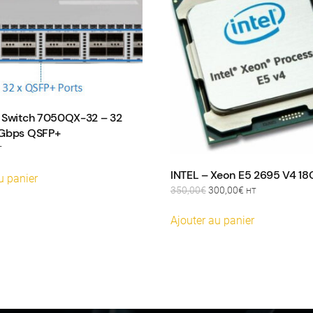
 Switch 7050QX-32 – 32
0Gbps QSFP+
T
INTEL – Xeon E5 2695 V4 18
u panier
Le
Le
350,00
€
300,00
€
HT
prix
prix
initial
actuel
Ajouter au panier
était :
est :
350,00€.
300,00€.