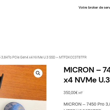
Votre broker de ser
o 3,84To PCIe Gen4 x4 NVMe U.3 SSD – MTFDKCC3T8TFR
MICRON – 74
x4 NVMe U.
350,00
€
HT
MICRON – 7450 Pro 3,