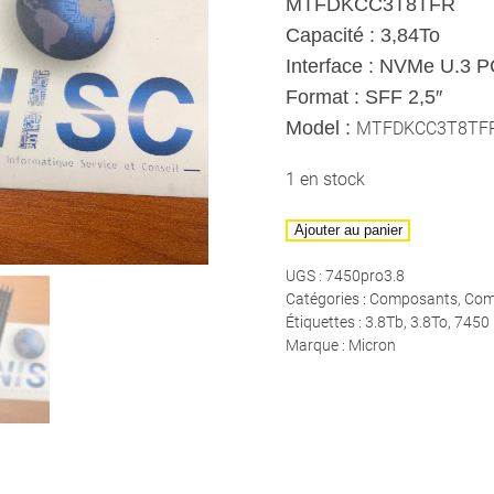
MTFDKCC3T8TFR
Capacité : 3,84To
Interface : NVMe U.3 
Format : SFF 2,5″
Model :
MTFDKCC3T8TF
1 en stock
quantité
Ajouter au panier
de
UGS :
7450pro3.8
MICRON
Catégories :
Composants
,
Com
-
Étiquettes :
3.8Tb
,
3.8To
,
7450 
7450
Marque :
Micron
Pro
3,84To
PCIe
Gen4
x4