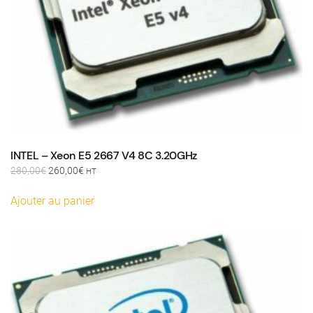
INTEL – Xeon E5 2667 V4 8C 3.20GHz
Le
Le
280,00
€
260,00
€
HT
prix
prix
initial
actuel
Ajouter au panier
était :
est :
280,00€.
260,00€.