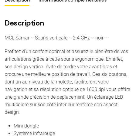
2.4
GHz
Description
-
noir
MCL Samar – Souris verticale – 2.4 GHz – noir –
-
P/N
Profitez d’un confort optimal et assurez le bien-être de vos
:
articulations grâce à cette souris ergonomique. En effet,
SS-
son design vertical évite de tordre votre avant-bras et
618DW/N
procure une meilleure position de travail. Ces six boutons,
dont un au niveau de la molette, faciliteront votre
navigation et sa résolution optique de 1600 dpi vous offrira
une grande précision de déplacement. Un éclairage LED
multicolore sur son côté intérieur renforce son aspect
design.
Mini dongle
Système infrarouge