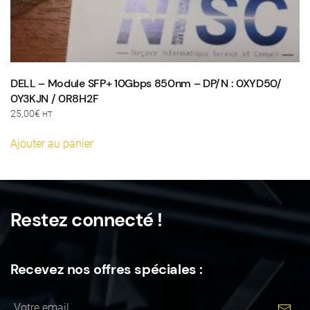
DELL – Module SFP+ 10Gbps 850nm – DP/N : 0XYD50/
0Y3KJN / 0R8H2F
25,00
€
HT
Ajouter au panier
Restez connecté !
Recevez nos offres spéciales :