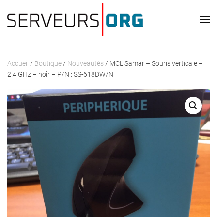
Passer au contenu principal
Accueil
/
Boutique
/
Nouveautés
/ MCL Samar – Souris verticale –
2.4 GHz – noir – P/N : SS-618DW/N