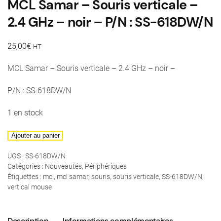
MCL Samar – Souris verticale –
2.4 GHz – noir – P/N : SS-618DW/N
25,00
€
HT
MCL Samar – Souris verticale – 2.4 GHz – noir –
P/N : SS-618DW/N
1 en stock
quantité
Ajouter au panier
de
UGS :
SS-618DW/N
MCL
Catégories :
Nouveautés
,
Périphériques
Samar
Étiquettes :
mcl
,
mcl samar
,
souris
,
souris verticale
,
SS-618DW/N
,
-
vertical mouse
Souris
verticale
Description
Informations complémentaires
-