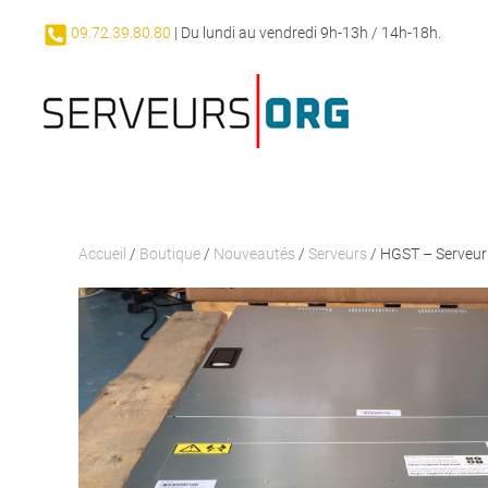
09.72.39.80.80
| Du lundi au vendredi 9h-13h / 14h-18h.
Passer au contenu principal
Accueil
/
Boutique
/
Nouveautés
/
Serveurs
/ HGST – Serveur 