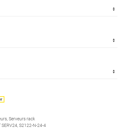
er
eurs
,
Serveurs rack
 SERV24
,
S2122-N-24-4