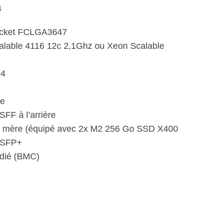
4
 :
10,00€
ocket FCLGA3647
680,00€
lable 4116 12c 2,1Ghz ou Xeon Scalable
R4
Me
FF à l’arrière
e mère (équipé avec 2x M2 256 Go SSD X400
ps SFP+
édié (BMC)