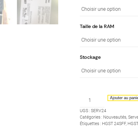
Taille de la RAM
Stockage
quantité
Ajouter au pani
de
UGS :
SERV24
HGST
Catégories :
Nouveautés
,
Serv
-
Étiquettes :
HGST 24SFF
,
HGST
Serveur
2U