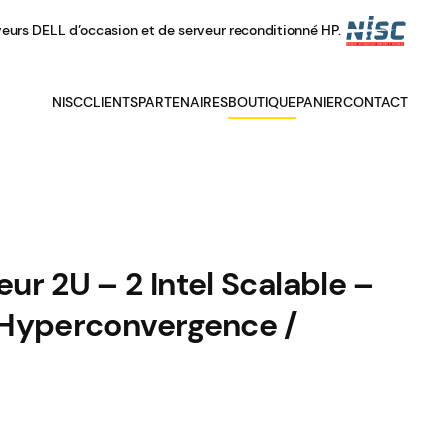
veurs DELL d’occasion et de serveur reconditionné HP.
NISC
CLIENTS
PARTENAIRES
BOUTIQUE
PANIER
CONTACT
ur 2U – 2 Intel Scalable –
 Hyperconvergence /
age