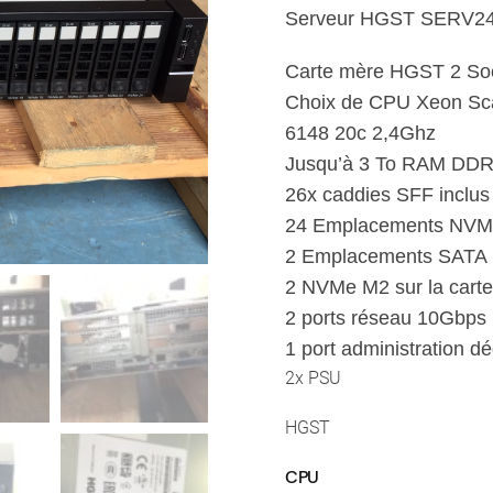
Serveur HGST SERV2
prix
19
Carte mère HGST 2 S
à
13
Choix de CPU Xeon Sca
6148 20c 2,4Ghz
Jusqu’à 3 To RAM DD
26x caddies SFF inclus
24 Emplacements NV
2 Emplacements SATA S
2 NVMe M2 sur la cart
2 ports réseau 10Gb
1 port administration d
2x PSU
HGST
CPU