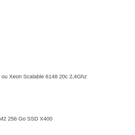
-
2
Intel
Scalable
-
Full
NVMe
-
Hyperconvergence
/
 ou Xeon Scalable 6148 20c 2,4Ghz
VSan
x M2 256 Go SSD X400