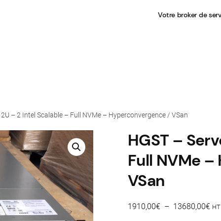
Votre broker de ser
2U – 2 Intel Scalable – Full NVMe – Hyperconvergence / VSan
HGST – Serve
Full NVMe –
VSan
Pl
1910,00
€
–
13680,00
€
HT
de