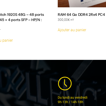
itch 1920S 48G – 48 ports
RAM 64 Go DDR4 2Rx4 PC4 
45 + 4 ports SFP – HP/N :
300,00
€
HT
Ajouter au panier
T
u panier
Du lundi au vendredi
9h-13h / 14h-18h