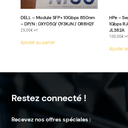
DELL – Module SFP+ 10Gbps 850nm
HPe – Sw
– DP/N : 0XYD50/ 0Y3KJN / 0R8H2F
1Gbps RJ
JL382A
25,00
€
HT
100,00
€
H
Ajouter au panier
Ajouter a
Restez connecté !
Recevez nos offres spéciales :