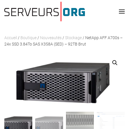
Passer au contenu principal
Accueil
/
Boutique
/
Nouveautés
/
Stockage
/ NetApp AFF A700s –
24x SSD 3.84To SAS X358A (SED) – 92TB Brut