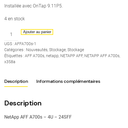
Installée avec OnTap 9.11P5.
4 en stock
quantité
Ajouter au panier
de
UGS :
AFFA700s-1
NetApp
Catégories :
Nouveautés
,
Stockage
,
Stockage
AFF
Étiquettes :
AFF A700s
,
netapp
,
NETAPP AFF
,
NETAPP AFF A700s
,
A700s
x358a
-
24x
Description
Informations complémentaires
SSD
3.84To
SAS
Description
X358A
(SED)
NetApp AFF A700s – 4U – 24SFF
-
92TB