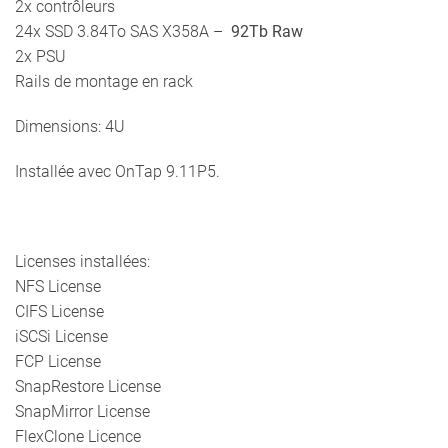
2x contrôleurs
Brut
24x SSD 3.84To SAS X358A –
92Tb Raw
2x PSU
Rails de montage en rack
Dimensions: 4U
Installée avec OnTap 9.11P5.
Licenses installées:
NFS License
CIFS License
iSCSi License
FCP License
SnapRestore License
SnapMirror License
FlexClone Licence