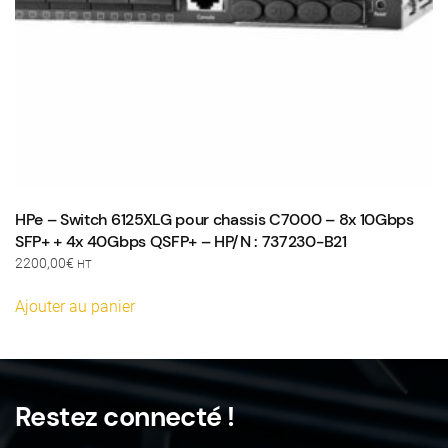
HPe – Switch 6125XLG pour chassis C7000 – 8x 10Gbps
SFP+ + 4x 40Gbps QSFP+ – HP/N : 737230-B21
2200,00
€
HT
Ajouter au panier
Restez connecté !