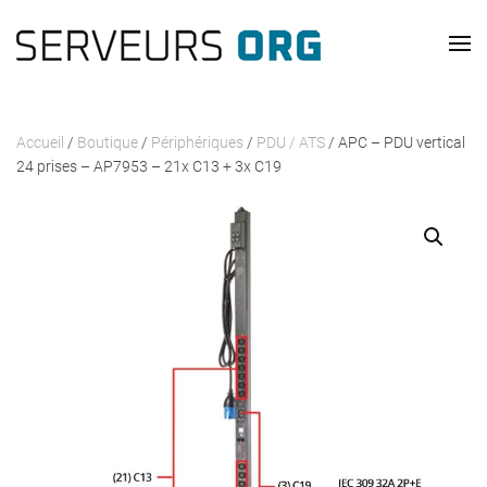
Passer au contenu principal
Accueil
/
Boutique
/
Périphériques
/
PDU / ATS
/ APC – PDU vertical
24 prises – AP7953 – 21x C13 + 3x C19