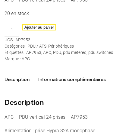
20 en stock
quantité
Ajouter au panier
de
UGS :
AP7953
APC
Catégories :
PDU / ATS
,
Périphériques
-
Étiquettes :
AP7953
,
APC
,
PDU
,
pdu metered
,
pdu switched
PDU
Marque :
APC
vertical
24
Description
Informations complémentaires
prises
-
AP7953
Description
-
21x
APC – PDU vertical 24 prises – AP7953
C13
+
Alimentation : prise Hypra 32A monophasé
3x