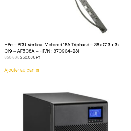
HPe – PDU Vertical Metered 16A Triphasé – 36x C13 + 3x
C19 – AF508A – HP/N : 370964-B31
Le
Le
350,00
€
250,00
€
HT
prix
prix
initial
actuel
Ajouter au panier
était :
est :
350,00€.
250,00€.