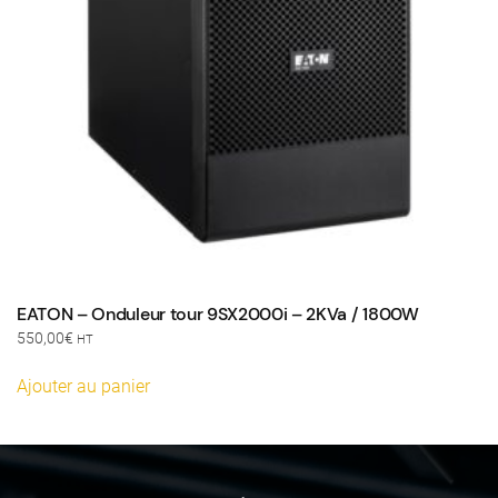
EATON – Onduleur tour 9SX2000i – 2KVa / 1800W
550,00
€
HT
Ajouter au panier