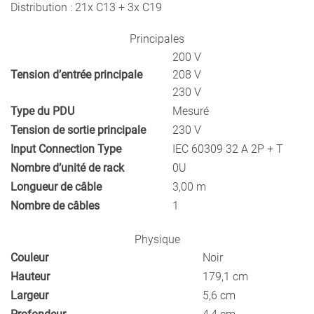
Distribution : 21x C13 + 3x C19
C19
Principales
200 V
Tension d’entrée principale
208 V
230 V
Type du PDU
Mesuré
Tension de sortie principale
230 V
Input Connection Type
IEC 60309 32 A 2P + T
Nombre d’unité de rack
0U
Longueur de câble
3,00 m
Nombre de câbles
1
Physique
Couleur
Noir
Hauteur
179,1 cm
Largeur
5,6 cm