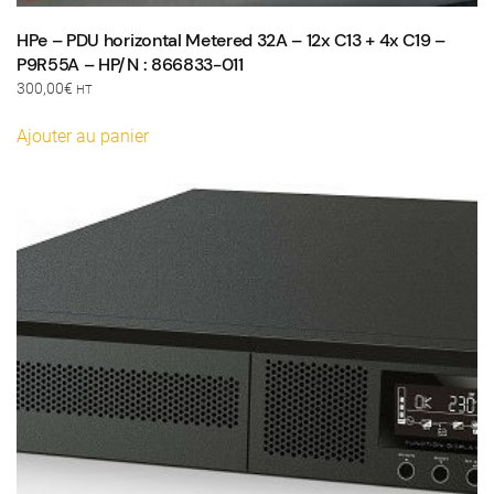
HPe – PDU horizontal Metered 32A – 12x C13 + 4x C19 –
P9R55A – HP/N : 866833-011
300,00
€
HT
Ajouter au panier