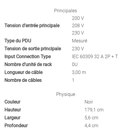
C19
Principales
200 V
Tension d’entrée principale
208 V
230 V
Type du PDU
Mesuré
Tension de sortie principale
230 V
Input Connection Type
IEC 60309 32 A 2P + T
Nombre d’unité de rack
0U
Longueur de câble
3,00 m
Nombre de câbles
1
Physique
Couleur
Noir
Hauteur
179,1 cm
Largeur
5,6 cm
Profondeur
4,4 cm