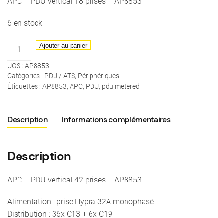
APC – PDU vertical 18 prises – AP8853
6 en stock
quantité
Ajouter au panier
de
UGS :
AP8853
APC
Catégories :
PDU / ATS
,
Périphériques
-
Étiquettes :
AP8853
,
APC
,
PDU
,
pdu metered
PDU
vertical
42
Description
Informations complémentaires
prises
-
Description
AP8853
-
36x
APC – PDU vertical 42 prises – AP8853
C13
Alimentation : prise Hypra 32A monophasé
+
Distribution : 36x C13 + 6x C19
6x