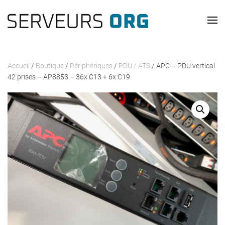
Skip to main content
Accueil
/
Boutique
/
Périphériques
/
PDU / ATS
/ APC – PDU vertical
42 prises – AP8853 – 36x C13 + 6x C19