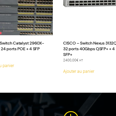
Switch Catalyst 2960X-
CISCO – Switch Nexus 313
 24 ports POE + 4 SFP
32 ports 40Gbps QSFP+ + 4 
SFP+
2400,00
€
HT
u panier
Ajouter au panier