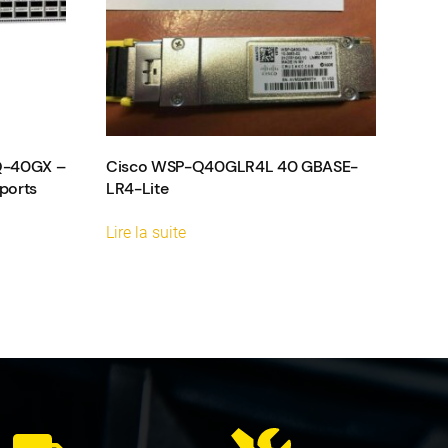
2Q-40GX –
Cisco WSP-Q40GLR4L 40 GBASE-
ports
LR4-Lite
Lire la suite