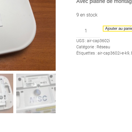
Avec platine de monta
9 en stock
quantité
Ajouter au pani
de
UGS :
air-cap3602i
CISCO
Catégorie :
Réseau
-
Étiquettes :
air-cap3602i-e-k9
,
Borne
Wifi
AIR-
CAP3602I-
E-
K9
-
Avec
platine