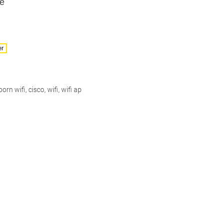
ge
er
born wifi
,
cisco
,
wifi
,
wifi ap