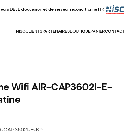
veurs DELL d’occasion et de serveur reconditionné HP.
NISC
CLIENTS
PARTENAIRES
BOUTIQUE
PANIER
CONTACT
ne Wifi AIR-CAP3602I-E-
atine
IR-CAP3602I-E-K9