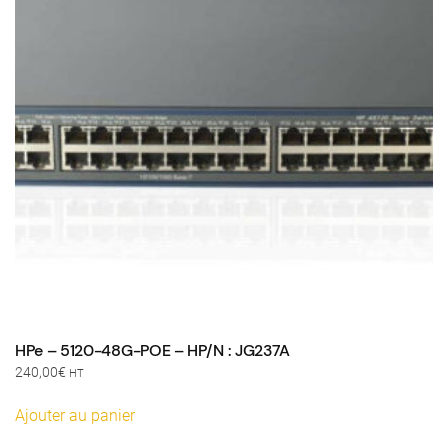
HPe – 5120-48G-POE – HP/N : JG237A
240,00
€
HT
Ajouter au panier