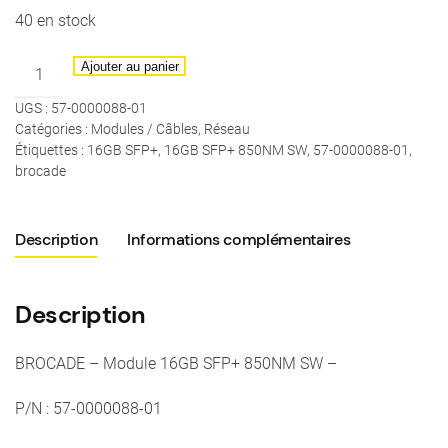
40 en stock
quantité
Ajouter au panier
de
UGS :
57-0000088-01
BROCADE
Catégories :
Modules / Câbles
,
Réseau
-
Étiquettes :
16GB SFP+
,
16GB SFP+ 850NM SW
,
57-0000088-01
,
Module
brocade
16GB
SFP+
Description
Informations complémentaires
850NM
SW
-
Description
P/N
:
BROCADE – Module 16GB SFP+ 850NM SW –
57-
0000088-
P/N : 57-0000088-01
01