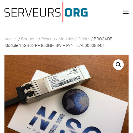
Passer au contenu principal
Accueil
/
Boutique
/
Réseau
/
Modules / Câbles
/ BROCADE –
Module 16GB SFP+ 850NM SW – P/N : 57-0000088-01