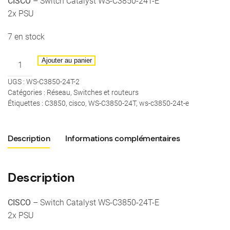
CISCO
– Switch Catalyst WS-C3850-24T-E
2x PSU
7 en stock
quantité
Ajouter au panier
de
UGS :
WS-C3850-24T-2
CISCO
Catégories :
Réseau
,
Switches et routeurs
-
Étiquettes :
C3850
,
cisco
,
WS-C3850-24T
,
ws-c3850-24t-e
Switch
Catalyst
WS-
Description
Informations complémentaires
C3850-
24T-
Description
E
/
2x
CISCO
– Switch Catalyst WS-C3850-24T-E
PSU
2x PSU