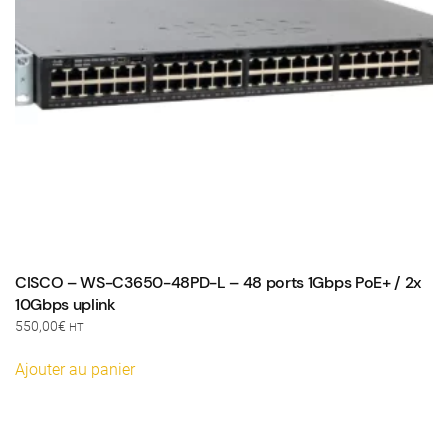
CISCO – WS-C3650-48PD-L – 48 ports 1Gbps PoE+ / 2x
10Gbps uplink
550,00
€
HT
Ajouter au panier