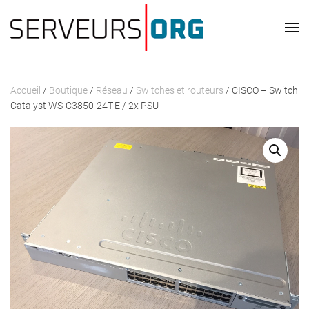
Passer au contenu principal
Accueil
/
Boutique
/
Réseau
/
Switches et routeurs
/ CISCO – Switch
Catalyst WS-C3850-24T-E / 2x PSU