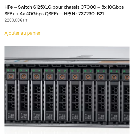
HPe – Switch 6125XLG pour chassis C7000 – 8x 10Gbps
SFP+ + 4x 40Gbps QSFP+ – HP/N : 737230-B21
2200,00
€
HT
Ajouter au panier