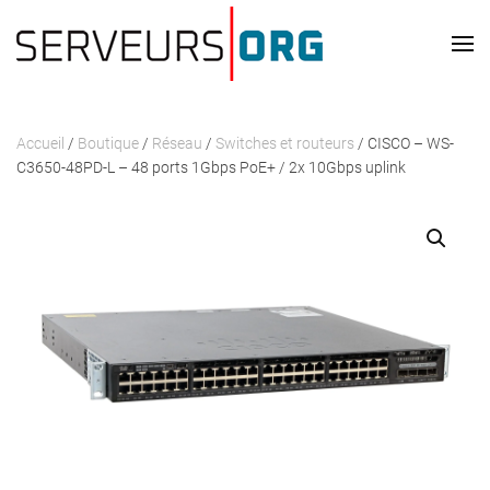
Passer au contenu principal
Accueil
/
Boutique
/
Réseau
/
Switches et routeurs
/ CISCO – WS-
C3650-48PD-L – 48 ports 1Gbps PoE+ / 2x 10Gbps uplink