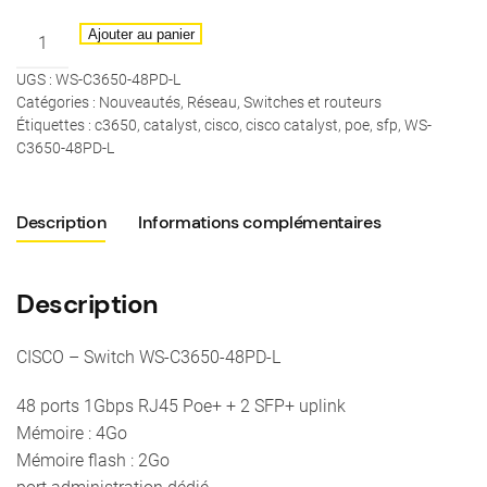
quantité
Ajouter au panier
de
UGS :
WS-C3650-48PD-L
CISCO
Catégories :
Nouveautés
,
Réseau
,
Switches et routeurs
-
Étiquettes :
c3650
,
catalyst
,
cisco
,
cisco catalyst
,
poe
,
sfp
,
WS-
WS-
C3650-48PD-L
C3650-
48PD-
Description
Informations complémentaires
L
-
48
Description
ports
1Gbps
CISCO – Switch WS-C3650-48PD-L
PoE+
/
48 ports 1Gbps RJ45 Poe+ + 2 SFP+ uplink
2x
Mémoire : 4Go
10Gbps
Mémoire flash : 2Go
uplink