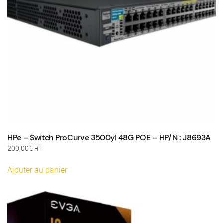
HPe – Switch ProCurve 3500yl 48G POE – HP/N : J8693A
200,00
€
HT
Ajouter au panier