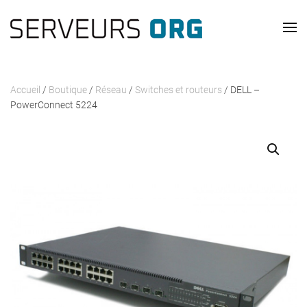
Passer au contenu principal
Accueil
/
Boutique
/
Réseau
/
Switches et routeurs
/ DELL –
PowerConnect 5224