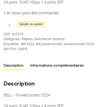
24 ports RJ45 1Gbps + 4 ports SFP
1 en stock (peut être commandé)
quantité
Ajouter au panier
de
UGS :
pc5224
DELL
Catégories :
Réseau
,
Switches et routeurs
-
Étiquettes :
dell 5224
,
dell powerconnect
,
powerconnect 5224
,
PowerConnect
SWITCH 1GBPS
5224
Description
Informations complémentaires
Description
DELL – PowerConnect 5224
24 ports RJ45 1Gbps + 4 ports SFP