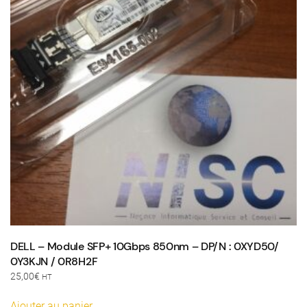
DELL – Module SFP+ 10Gbps 850nm – DP/N : 0XYD50/
0Y3KJN / 0R8H2F
25,00
€
HT
Ajouter au panier