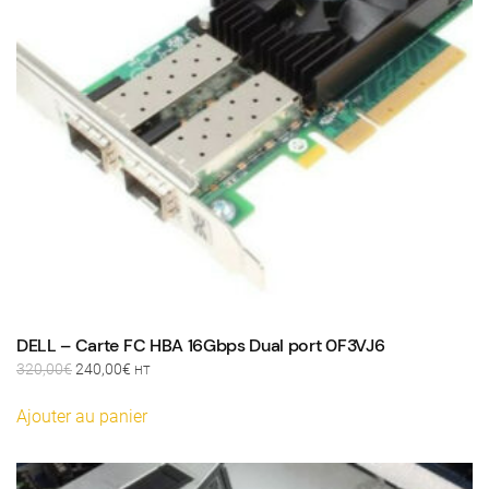
DELL – Carte FC HBA 16Gbps Dual port 0F3VJ6
Le
Le
320,00
€
240,00
€
HT
prix
prix
initial
actuel
Ajouter au panier
était :
est :
320,00€.
240,00€.