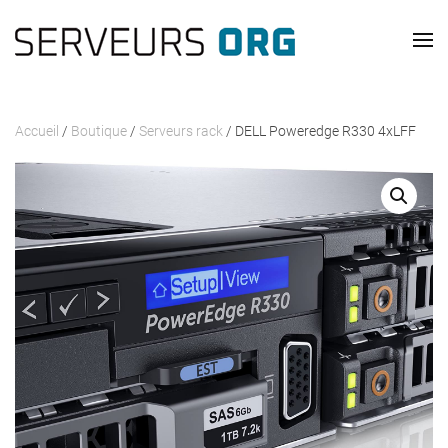
Passer au contenu principal
Accueil
/
Boutique
/
Serveurs rack
/ DELL Poweredge R330 4xLFF