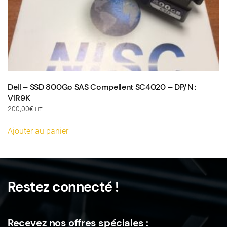
Dell – SSD 800Go SAS Compellent SC4020 – DP/N :
V1R9K
200,00
€
HT
Ajouter au panier
Restez connecté !
Recevez nos offres spéciales :