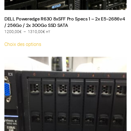
DELL Poweredge R630 8xSFF Pro Specs 1 – 2x E5-2686v4
/ 256Go / 2x 300Go SSD SATA
Plage
1200,00
€
–
1310,00
€
HT
de
Ce
prix :
Choix des options
produit
1200,00€
a
à
plusieurs
1310,00€
variations.
Les
options
peuvent
être
choisies
sur
la
page