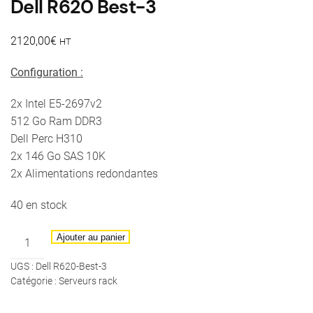
Dell R620 Best-3
2120,00
€
HT
Configuration :
2x Intel E5-2697v2
512 Go Ram DDR3
Dell Perc H310
2x 146 Go SAS 10K
2x Alimentations redondantes
40 en stock
quantité
Ajouter au panier
de
UGS :
Dell R620-Best-3
Dell
Catégorie :
Serveurs rack
R620
Best-