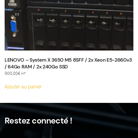
du
produit
LENOVO – System X 3650 M5 8SFF / 2x Xeon E5-2660v3
/ 64Go RAM / 2x 240Go SSD
900,00
€
HT
Ajouter au panier
Restez connecté !