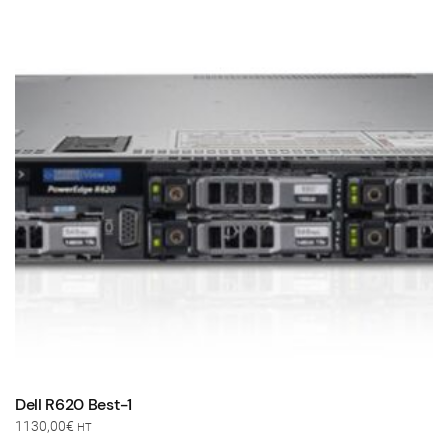
Les
options
peuvent
être
choisies
sur
la
page
du
produit
Dell R620 Best-1
1130,00
€
HT