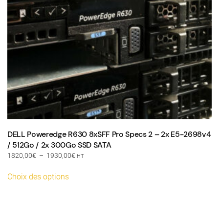
DELL Poweredge R630 8xSFF Pro Specs 2 – 2x E5-2698v4
/ 512Go / 2x 300Go SSD SATA
Plage
1820,00
€
–
1930,00
€
HT
de
Ce
prix :
Choix des options
produit
1820,00€
a
à
plusieurs
1930,00€
variations.