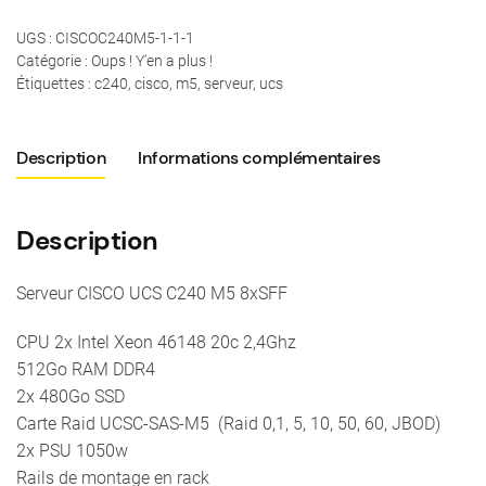
UGS :
CISCOC240M5-1-1-1
Catégorie :
Oups ! Y'en a plus !
Étiquettes :
c240
,
cisco
,
m5
,
serveur
,
ucs
Description
Informations complémentaires
Description
Serveur CISCO UCS C240 M5 8xSFF
CPU 2x Intel Xeon 46148 20c 2,4Ghz
512Go RAM DDR4
2x 480Go SSD
Carte Raid UCSC-SAS-M5 (Raid 0,1, 5, 10, 50, 60, JBOD)
2x PSU 1050w
Rails de montage en rack