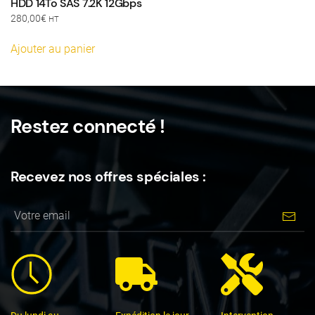
HDD 14To SAS 7.2K 12Gbps
280,00
€
HT
Ajouter au panier
Restez connecté !
Recevez nos offres spéciales :