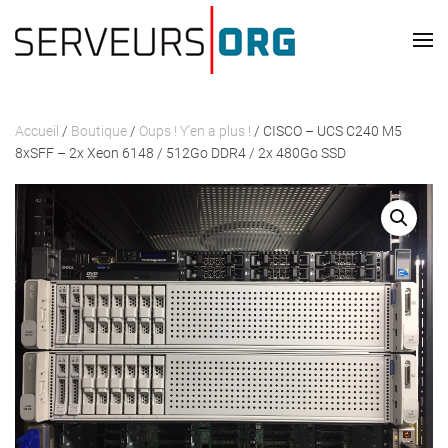
Passer au contenu principal
Accueil
/
Boutique
/
Oups ! Y'en a plus !
/ CISCO – UCS C240 M5
8xSFF – 2x Xeon 6148 / 512Go DDR4 / 2x 480Go SSD