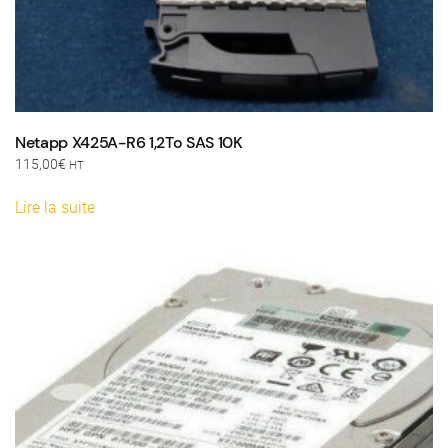
Netapp X425A-R6 1,2To SAS 10K
115,00
€
HT
Lire la suite