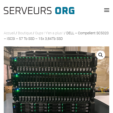
Passer au contenu principal
Accueil
/
Boutique
/
Oups ! Y'en a plus !
/ DELL – Compellent SC5020
– ISCSI – 57 To SSD – 15x 3,84Tb SSD