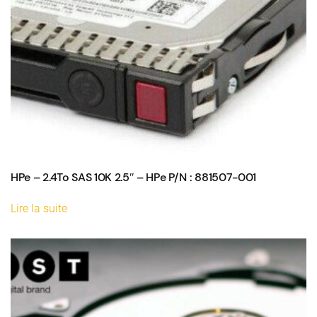
HPe – 2.4To SAS 10K 2.5″ – HPe P/N : 881507-001
Lire la suite