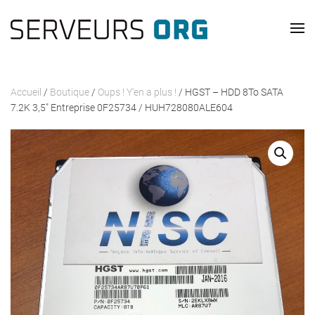
Skip to main content
Accueil
/
Boutique
/
Oups ! Y'en a plus !
/ HGST – HDD 8To SATA
7.2K 3,5″ Entreprise 0F25734 / HUH728080ALE604