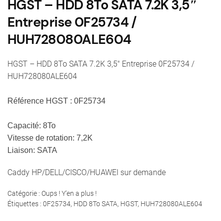
HGST – HDD 8To SATA 7.2K 3,5″
Entreprise 0F25734 /
HUH728080ALE604
HGST – HDD 8To SATA 7.2K 3,5″ Entreprise 0F25734 /
HUH728080ALE604
Référence HGST : 0F25734
Capacité: 8To
Vitesse de rotation: 7,2K
Liaison: SATA
Caddy HP/DELL/CISCO/HUAWEI sur demande
Catégorie :
Oups ! Y'en a plus !
Étiquettes :
0F25734
,
HDD 8To SATA
,
HGST
,
HUH728080ALE604