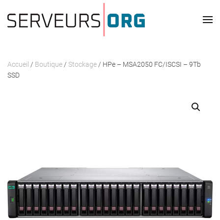
Passer au contenu principal
Accueil
/
Boutique
/
Stockage
/ HPe – MSA2050 FC/ISCSI – 9Tb
SSD