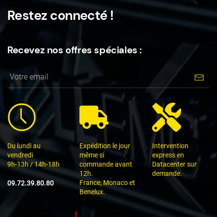
variations.
Restez connecté !
Les
options
peuvent
Recevez nos offres spéciales :
être
choisies
sur
la
page
du
produit
Du lundi au
Expédition le jour
Intervention
vendredi
même si
express en
9h-13h / 14h-18h
commande avant
Datacenter sur
12h.
demande.
France, Monaco et
09.72.39.80.80
Benelux.