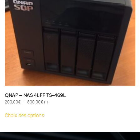
QNAP – NAS 4LFF TS-469L
Plage
200,00
€
–
800,00
€
HT
de
Ce
prix :
Choix des options
produit
200,00€
a
à
plusieurs
800,00€