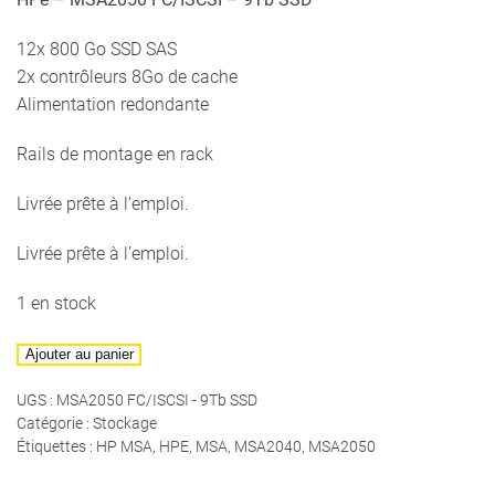
12x 800 Go SSD SAS
2x contrôleurs 8Go de cache
Alimentation redondante
Rails de montage en rack
Livrée prête à l’emploi.
Livrée prête à l’emploi.
1 en stock
quantité
Ajouter au panier
de
UGS :
MSA2050 FC/ISCSI - 9Tb SSD
HPe
Catégorie :
Stockage
-
Étiquettes :
HP MSA
,
HPE
,
MSA
,
MSA2040
,
MSA2050
MSA2050
FC/ISCSI