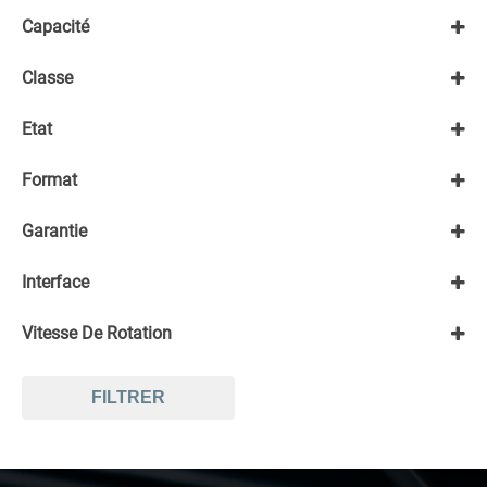
Tout sélectionner
Capacité
-500Go
Classe
1To - 4To
500Go - 1To
Entrerprise
Etat
Reconditionné
Format
SFF 2,5"
Garantie
1 an retour atelier
Interface
SAS
Vitesse De Rotation
10K
15K
FILTRER