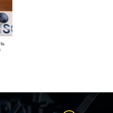
4To
: