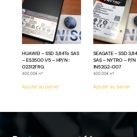
HUAWEI – SSD 3,84To SAS
SEAGATE – SSD 3,8
– ES3500 V5 – HP/N :
SAS – NYTRO – P/N 
02312FRG
1N52G2-007
400,00
€
400,00
€
HT
HT
Ajouter au panier
Ajouter au panier