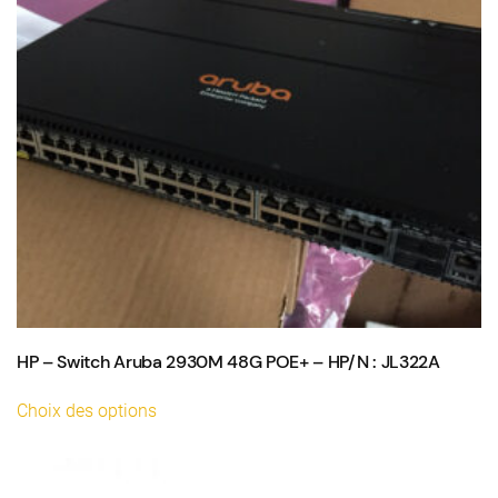
HP – Switch Aruba 2930M 48G POE+ – HP/N : JL322A
Ce
Choix des options
produit
a
plusieurs