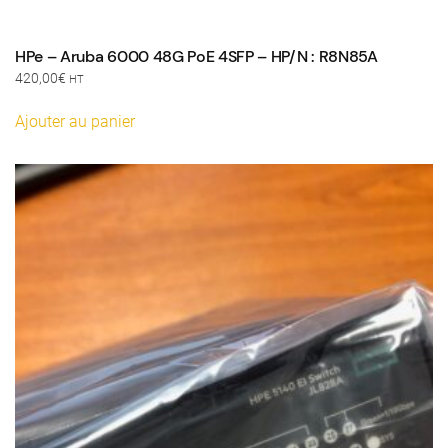
HPe – Aruba 6000 48G PoE 4SFP – HP/N : R8N85A
420,00
€
HT
Ajouter au panier