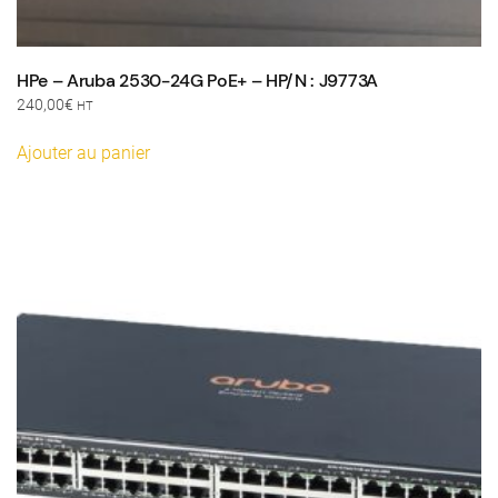
HPe – Aruba 2530-24G PoE+ – HP/N : J9773A
240,00
€
HT
Ajouter au panier