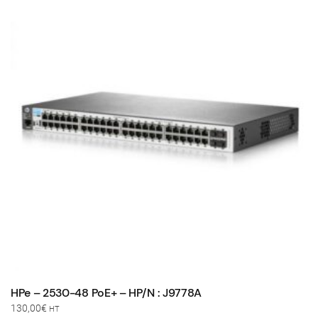
variations.
Les
options
peuvent
être
choisies
sur
la
page
du
produit
HPe – 2530-48 PoE+ – HP/N : J9778A
130,00
€
HT