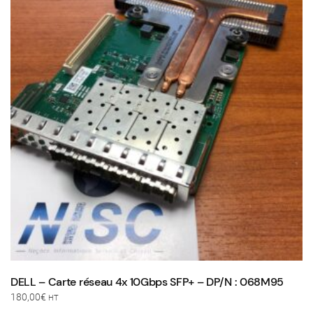
DELL – Carte réseau 4x 10Gbps SFP+ – DP/N : 068M95
180,00
€
HT