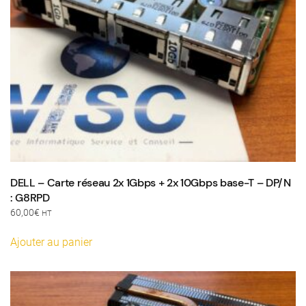
DELL – Carte réseau 2x 1Gbps + 2x 10Gbps base-T – DP/N
: G8RPD
60,00
€
HT
Ajouter au panier