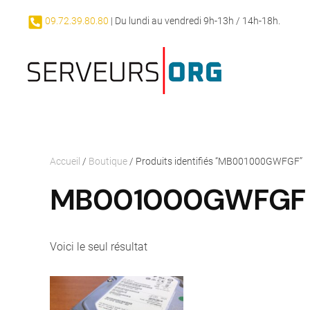
09.72.39.80.80
| Du lundi au vendredi 9h-13h / 14h-18h.
Passer au contenu principal
Accueil
/
Boutique
/ Produits identifiés “MB001000GWFGF”
MB001000GWFGF
Voici le seul résultat