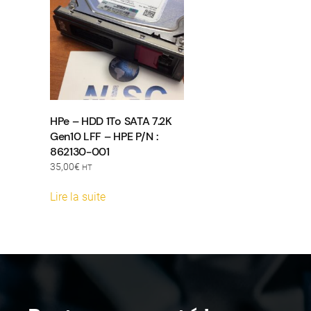
HPe – HDD 1To SATA 7.2K
Gen10 LFF – HPE P/N :
862130-001
35,00
€
HT
Lire la suite