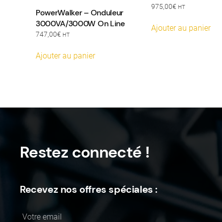
975,00
€
HT
PowerWalker – Onduleur
3000VA/3000W On Line
Ajouter au panier
747,00
€
HT
Ajouter au panier
Restez connecté !
Recevez nos offres spéciales :