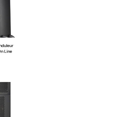
nduleur
n Line