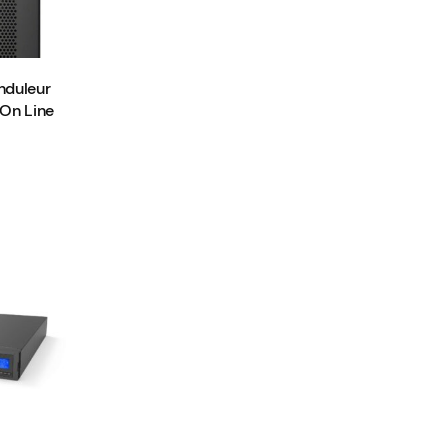
nduleur
n Line