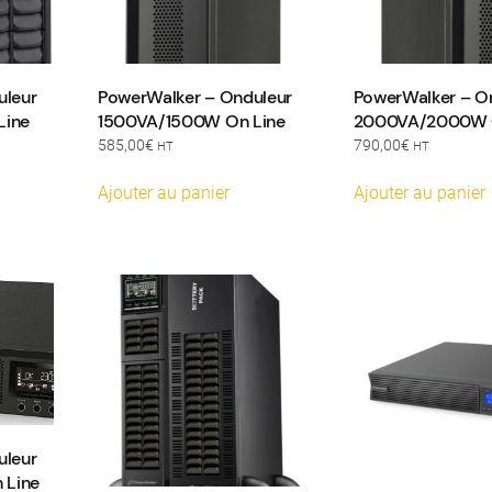
uleur
PowerWalker – Onduleur
PowerWalker – O
Line
1500VA/1500W On Line
2000VA/2000W O
585,00
€
790,00
€
HT
HT
Ajouter au panier
Ajouter au panier
uleur
 Line