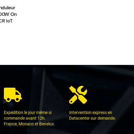
nduleur
000W On
CR IoT
Expédition le jour même si
Intervention express en
commande avant 12h.
Datacenter sur demande.
France, Monaco et Benelux.