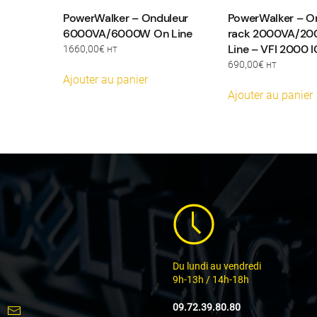
PowerWalker – Onduleur
PowerWalker – O
6000VA/6000W On Line
rack 2000VA/2
Line – VFI 2000 I
1660,00
€
HT
690,00
€
HT
Ajouter au panier
Ajouter au panier
Du lundi au vendredi
9h-13h / 14h-18h
09.72.39.80.80