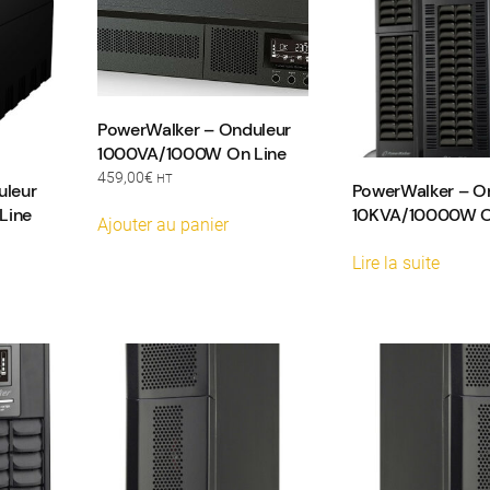
PowerWalker – Onduleur
1000VA/1000W On Line
459,00
€
HT
uleur
PowerWalker – O
Line
10KVA/10000W O
Ajouter au panier
Lire la suite