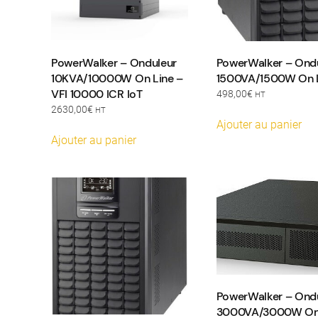
PowerWalker – Onduleur
PowerWalker – Ond
10KVA/10000W On Line –
1500VA/1500W On 
VFI 10000 ICR IoT
498,00
€
HT
2630,00
€
HT
Ajouter au panier
Ajouter au panier
PowerWalker – Ond
3000VA/3000W On