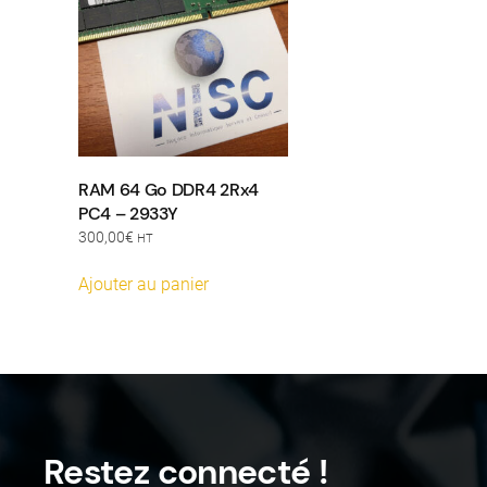
RAM 64 Go DDR4 2Rx4
PC4 – 2933Y
300,00
€
HT
Ajouter au panier
Restez connecté !