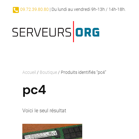
09.72.39.80.80
| Du lundi au vendredi 9h-13h / 14h-18h.
Passer au contenu principal
Accueil
/
Boutique
/ Produits identifiés “pc4”
pc4
Voici le seul résultat