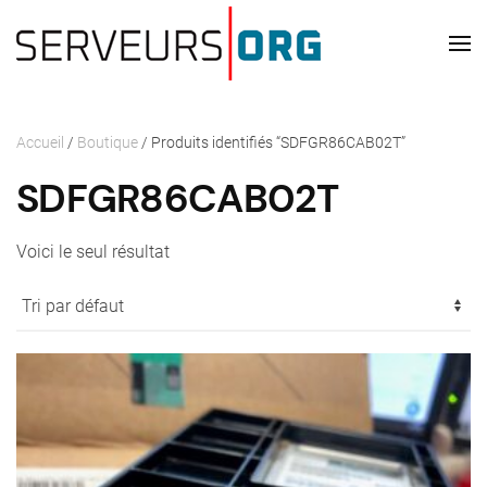
Passer au contenu principal
Accueil
/
Boutique
/ Produits identifiés “SDFGR86CAB02T”
SDFGR86CAB02T
Voici le seul résultat