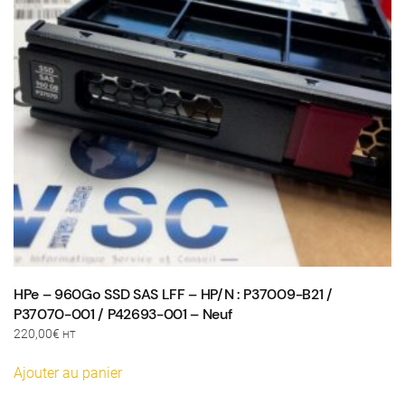
HPe – 960Go SSD SAS LFF – HP/N : P37009-B21 /
P37070-001 / P42693-001 – Neuf
220,00
€
HT
Ajouter au panier