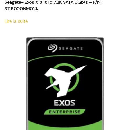
Seagate- Exos X18 18To 7.2K SATA 6Gb/s – P/N :
ST18000NM014J
Lire la suite