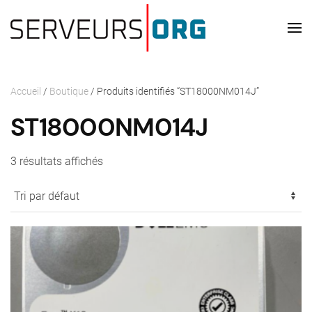
Passer au contenu principal
Accueil
/
Boutique
/ Produits identifiés “ST18000NM014J”
ST18000NM014J
3 résultats affichés