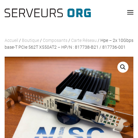
Passer au contenu principal
Accueil
/
Boutique
/
Composants
/
Carte Réseau
/ Hpe – 2x 10Gbps
base-T PCIe 562T X550AT2 – HP/N : 817738-B21 / 817736-001