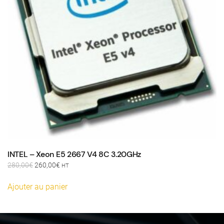
INTEL – Xeon E5 2667 V4 8C 3.20GHz
Le
Le
280,00
€
260,00
€
HT
prix
prix
initial
actuel
Ajouter au panier
était :
est :
280,00€.
260,00€.