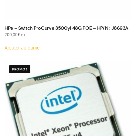
HPe – Switch ProCurve 3500yl 48G POE – HP/N : J8693A
200,00
€
HT
Ajouter au panier
PROMO !