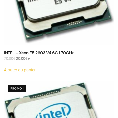
INTEL – Xeon E5 2603 V4 6C 1.70GHz
Le
Le
70,00
€
20,00
€
HT
prix
prix
initial
actuel
Ajouter au panier
était :
est :
70,00€.
20,00€.
PROMO !