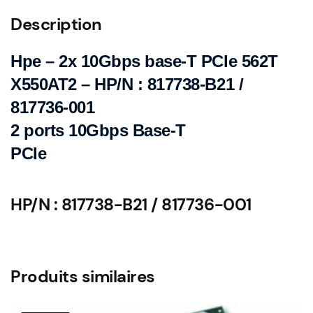
562T
Description
X550AT2
-
Hpe – 2x 10Gbps base-T PCIe 562T
HP/N
:
X550AT2 – HP/N : 817738-B21 /
817738-
817736-001
B21
2 ports 10Gbps Base-T
/
817736-
PCIe
001
HP/N : 817738-B21 / 817736-001
Produits similaires