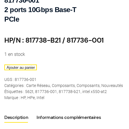
817736-001
2 ports 10Gbps Base-T
PCIe
HP/N : 817738-B21 / 817736-001
1 en stock
quantité
Ajouter au panier
de
UGS :
817736-001
Hpe
Catégories :
Carte Réseau
,
Composants
,
Composants
,
Nouveautés
-
Étiquettes :
562t
,
817736-001
,
817738-b21
,
intel x550-at2
2x
Marque :
HP
,
HPe
,
Intel
10Gbps
base-
Description
Informations complémentaires
T
PCIe